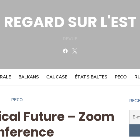
REGARD SUR L'EST
REVUE
Facebook
Twitter
TRALE
BALKANS
CAUCASE
ÉTATS BALTES
PECO
RU
PECO
RECE
tical Future – Zoom
nference