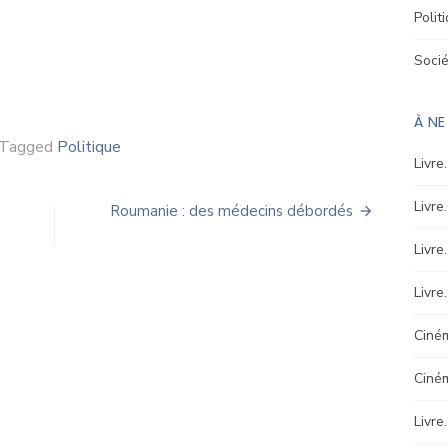
Polit
Soci
À N
Tagged
Politique
Livre
Livre
Roumanie : des médecins débordés
Livre
Livre
Ciném
Ciné
Livre