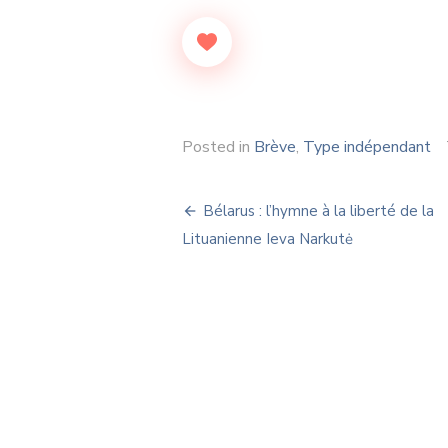
Posted in
Brève
,
Type indépendant
Navigation
Bélarus : l’hymne à la liberté de la
de
Lituanienne Ieva Narkutė
l’article