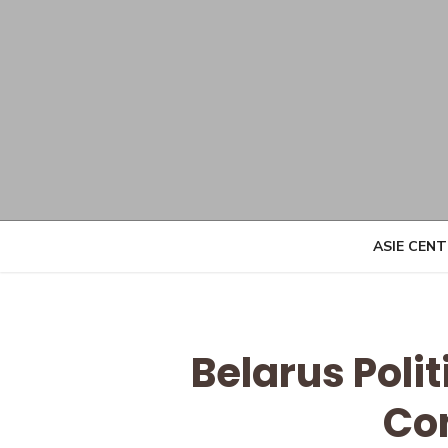
Skip
to
content
ASIE CEN
Belarus Poli
Co