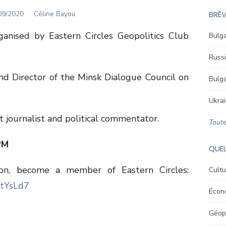
STED
Author
09/2020
Céline Bayou
BRÈV
ganised by Eastern Circles Geopolitics Club
Bulga
Russi
nd Director of the Minsk Dialogue Council on
Bulga
Ukrai
t journalist and political commentator.
Toute
PM
QUEL
ion, become a member of Eastern Circles:
Cultu
GtYsLd7
Écon
Géopo