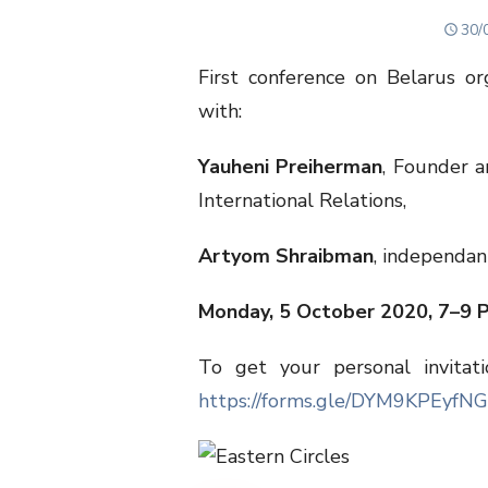
PO
30/
ON
First conference on Belarus or
with:
Yauheni Preiherman
, Founder a
International Relations,
Artyom Shraibman
, independan
Monday, 5 October 2020, 7–9 
To get your personal invitat
https://forms.gle/DYM9KPEyfN