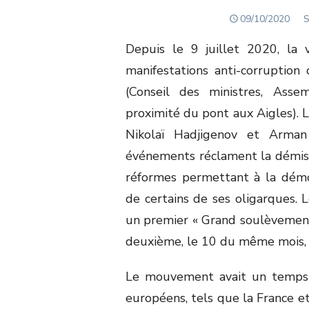
POSTED
A
09/10/2020
S
ON
Depuis le 9 juillet 2020, la 
manifestations anti-corruption
(Conseil des ministres, Asse
proximité du pont aux Aigles). L
Nikolaï Hadjigenov et Arman
événements réclament la démis
réformes permettant à la démoc
de certains de ses oligarques.
un premier « Grand soulèvement
deuxième, le 10 du même mois, e
Le mouvement avait un temps 
européens, tels que la France e