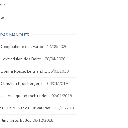
ique
été
E PAS MANQUER
. Géopolitique de l’Europ…
14/09/2020
. L’extradition des Balte…
28/04/2020
. Dorina Roşca, Le grand …
16/03/2019
. Christian Bromberger, L…
08/01/2019
a. Leto, quand rock under…
02/01/2019
ma : Cold War de Paweł Paw…
03/11/2018
. Itinéraires baltes
06/12/2015