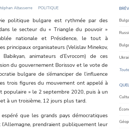
uthor
téphan Altasserre
POLITIQUE
BRÈV
vie politique bulgare est rythmée par des
Bulga
 dans le secteur du « Triangle du pouvoir »
Russi
mblée nationale et Présidence, le tout à
Bulga
es principaux organisateurs (Velislav Minekov,
 Babikyan, animateurs d’Evrocom) de ces
Ukrai
sion du gouvernement Borissov et le vote de
Toute
ratie bulgare de s’émanciper de l’influence
 Les trois figures du mouvement ont appelé à
QUEL
 populaire » le 2 septembre 2020, puis à un
Cultu
t à un troisième, 12 jours plus tard.
Écon
espéré que les grands pays démocratiques
Géopo
t l’Allemagne, prendraient publiquement leur