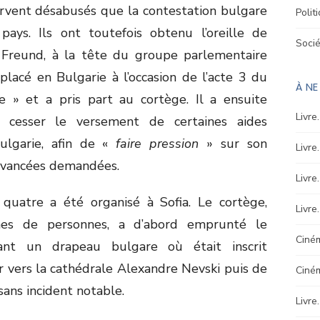
ervent désabusés que la contestation bulgare
Polit
ays. Ils ont toutefois obtenu l’oreille de
Soci
l Freund, à la tête du groupe parlementaire
déplacé en Bulgarie à l’occasion de l’acte 3 du
À N
 » et a pris part au cortège. Il a ensuite
Livre
t cesser le versement de certaines aides
ulgarie, afin de «
faire pression
» sur son
Livre
avancées demandées.
Livre
quatre a été organisé à Sofia. Le cortège,
Livre
nes de personnes, a d’abord emprunté le
Ciném
ant un drapeau bulgare où était inscrit
er vers la cathédrale Alexandre Nevski puis de
Ciné
sans incident notable.
Livre