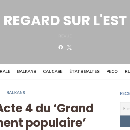
REGARD SUR L'EST
REVUE
Facebook
Twitter
TRALE
BALKANS
CAUCASE
ÉTATS BALTES
PECO
RU
BALKANS
RECE
 Acte 4 du ‘Grand
ent populaire’