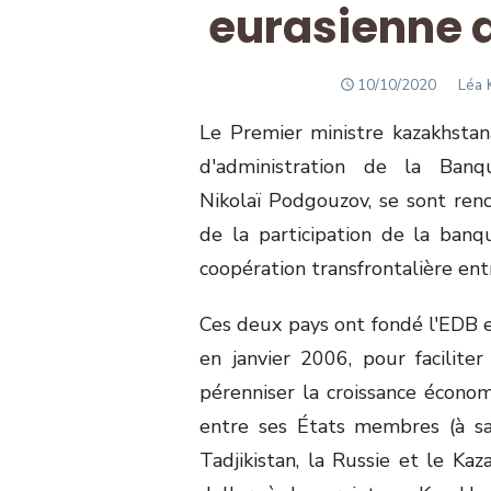
eurasienne 
POSTED
Auth
10/10/2020
Léa K
ON
Le Premier ministre kazakhstan
d'administration de la Ban
Nikolaï Podgouzov, se sont re
de la participation de la ba
coopération transfrontalière ent
Ces deux pays ont fondé l'EDB en
en janvier 2006, pour facilit
pérenniser la croissance écono
entre ses États membres (à savo
Tadjikistan, la Russie et le Ka