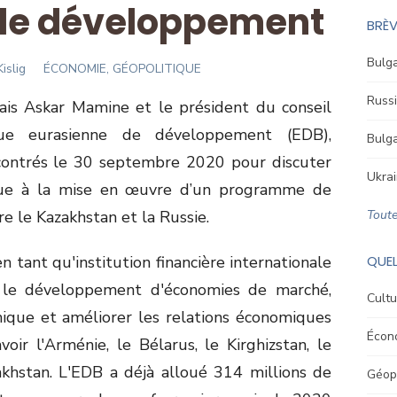
de développement
BRÈV
Bulga
or
islig
ÉCONOMIE, GÉOPOLITIQUE
Russi
ais Askar Mamine et le président du conseil
que eurasienne de développement (EDB),
Bulga
ncontrés le 30 septembre 2020 pour discuter
Ukrai
nque à la mise en œuvre d’un programme de
re le Kazakhstan et la Russie.
Toute
 tant qu'institution financière internationale
QUEL
er le développement d'économies de marché,
Cultu
mique et améliorer les relations économiques
Écon
ir l'Arménie, le Bélarus, le Kirghizstan, le
zakhstan. L'EDB a déjà alloué 314 millions de
Géopo