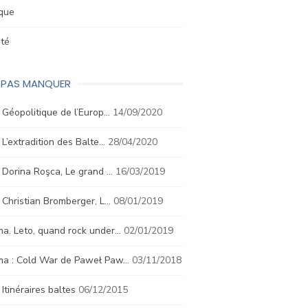
ique
été
E PAS MANQUER
. Géopolitique de l’Europ…
14/09/2020
. L’extradition des Balte…
28/04/2020
. Dorina Roşca, Le grand …
16/03/2019
. Christian Bromberger, L…
08/01/2019
a. Leto, quand rock under…
02/01/2019
ma : Cold War de Paweł Paw…
03/11/2018
. Itinéraires baltes
06/12/2015