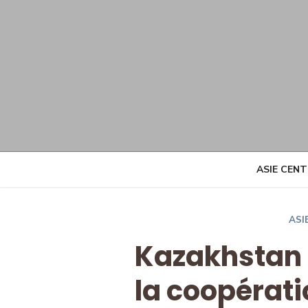
Skip
to
content
ASIE CEN
ASI
Kazakhstan 
la coopérat