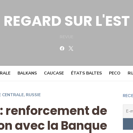
REGARD SUR L'EST
REVUE
Facebook
Twitter
TRALE
BALKANS
CAUCASE
ÉTATS BALTES
PECO
RU
E CENTRALE
,
RUSSIE
RECE
: renforcement de
ion avec la Banque