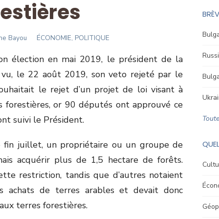
restières
BRÈV
Bulga
or
ne Bayou
ÉCONOMIE, POLITIQUE
Russi
on élection en mai 2019, le président de la
vu, le 22 août 2019, son veto rejeté par le
Bulga
uhaitait le rejet d’un projet de loi visant à
Ukrai
es forestières, or 90 députés ont approuvé ce
nt suivi le Président.
Toute
fin juillet, un propriétaire ou un groupe de
QUEL
ais acquérir plus de 1,5 hectare de forêts.
Cultu
tte restriction, tandis que d’autres notaient
Écon
es achats de terres arables et devait donc
aux terres forestières.
Géopo