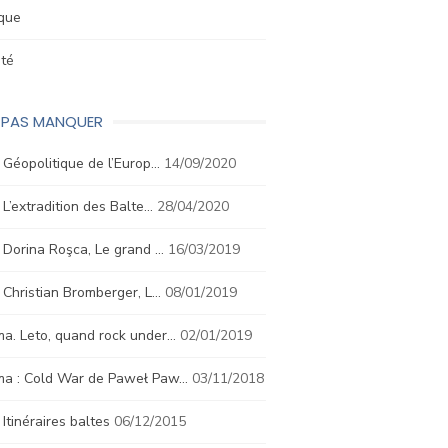
ique
été
E PAS MANQUER
. Géopolitique de l’Europ…
14/09/2020
. L’extradition des Balte…
28/04/2020
. Dorina Roşca, Le grand …
16/03/2019
. Christian Bromberger, L…
08/01/2019
a. Leto, quand rock under…
02/01/2019
ma : Cold War de Paweł Paw…
03/11/2018
. Itinéraires baltes
06/12/2015