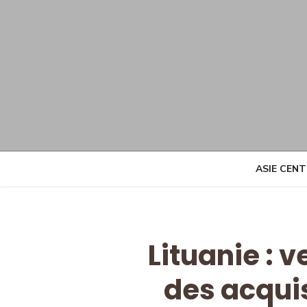
Skip
to
content
ASIE CEN
Lituanie : v
des acquis