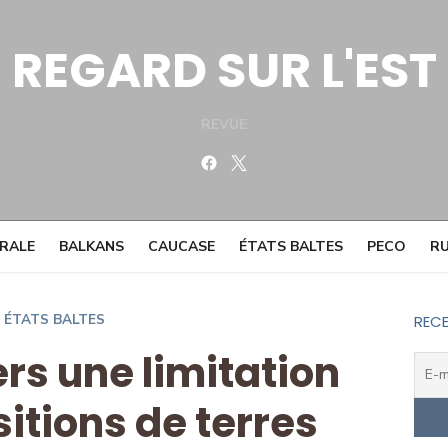
REGARD SUR L'EST
REVUE
Facebook
Twitter
TRALE
BALKANS
CAUCASE
ÉTATS BALTES
PECO
RU
ÉTATS BALTES
RECE
ers une limitation
itions de terres