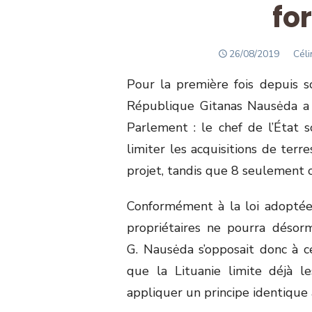
fo
POSTED
Auth
26/08/2019
Céli
ON
Pour la première fois depuis s
République Gitanas Nausėda a 
Parlement : le chef de l’État so
limiter les acquisitions de terr
projet, tandis que 8 seulement o
Conformément à la loi adoptée 
propriétaires ne pourra désorm
G. Nausėda s’opposait donc à ce
que la Lituanie limite déjà l
appliquer un principe identique 