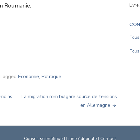
n Roumanie.
Livre
CON
Tous 
Tous 
Tagged
Économie
,
Politique
 moins
La migration rom bulgare source de tensions
en Allemagne
Conseil scientifique
|
Ligne éditoriale
|
Contact