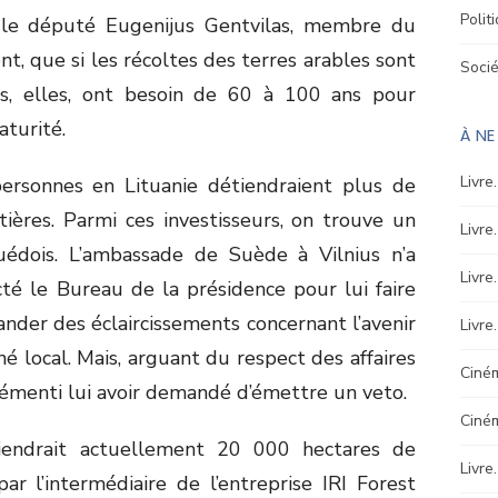
Polit
 le député Eugenijus Gentvilas, membre du
 que si les récoltes des terres arables sont
Soci
res, elles, ont besoin de 60 à 100 ans pour
aturité.
À N
Livre
ersonnes en Lituanie détiendraient plus de
ières. Parmi ces investisseurs, on trouve un
Livre
uédois. L’ambassade de Suède à Vilnius n’a
Livre
cté le Bureau de la présidence pour lui faire
nder des éclaircissements concernant l’avenir
Livre
hé local. Mais, arguant du respect des affaires
Ciném
 démenti lui avoir demandé d’émettre un veto.
Ciné
tiendrait actuellement 20 000 hectares de
Livre
par l’intermédiaire de l’entreprise IRI Forest