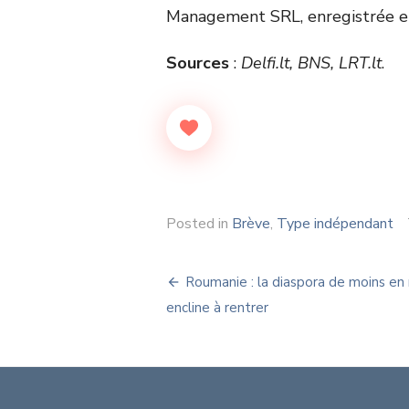
Management SRL, enregistrée e
Sources
:
Delfi.lt, BNS, LRT.lt
.
Posted in
Brève
,
Type indépendant
Navigation
Roumanie : la diaspora de moins en
de
encline à rentrer
l’article