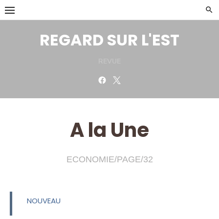
Skip
to
content
REGARD SUR L'EST
REVUE
Facebook
Twitter
A la Une
ECONOMIE/PAGE/32
NOUVEAU