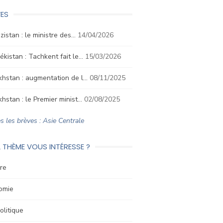
ES
izistan : le ministre des…
14/04/2026
kistan : Tachkent fait le…
15/03/2026
hstan : augmentation de l…
08/11/2025
hstan : le Premier minist…
02/08/2025
s les brèves : Asie Centrale
 THÈME VOUS INTÉRESSE ?
re
omie
litique