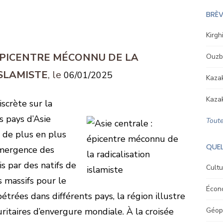
BRÈV
Kirgh
 ÉPICENTRE MÉCONNU DE LA
Ouzbé
ISLAMISTE
06/01/2025
Kazak
Kazak
scrète sur la
s pays d’Asie
Toute
t de plus en plus
QUEL
émergence des
s par des natifs de
Cultu
s massifs pour le
Écon
étrées dans différents pays, la région illustre
ritaires d’envergure mondiale. À la croisée
Géopo