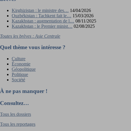
Kirghizistan : le ministre des…
14/04/2026
Ouzbékistan : Tachkent fait le…
15/03/2026
Kazakhstan : augmentation de l…
08/11/2025
Kazakhstan : le Premier minist…
02/08/2025
Toutes les brèves : Asie Centrale
Quel thème vous intéresse ?
Culture
Économie
Géopolitique
Politique
Société
À ne pas manquer !
Consultez…
Tous les dossiers
Tous les reportages