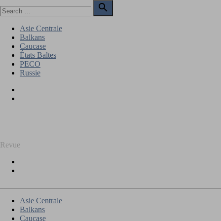
Skip
Search

to
for:
Search
content
Asie Centrale
Balkans
Caucase
États Baltes
PECO
Russie
Facebook
Twitter
REGARD SUR L'EST
Revue
Facebook
Twitter
Asie Centrale
Balkans
Caucase