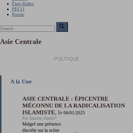
États Baltes
PECO
Russie
Search

for:
Search
Asie Centrale
POLITIQUE
A la Une
ASIE CENTRALE : ÉPICENTRE
MÉCONNU DE LA RADICALISATION
ISLAMISTE
06/01/2025
Antoine Dantin*
Malgré une présence
discrète sur la scène