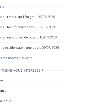
ES
rie : retour sur l’émigra…
06/08/2026
rie : les hôpitaux sont-i…
31/07/2026
rie : un soutien de plus …
18/07/2026
ns occidentaux : une stra…
09/07/2026
s les brèves : Balkans
 THÈME VOUS INTÉRESSE ?
re
omie
litique