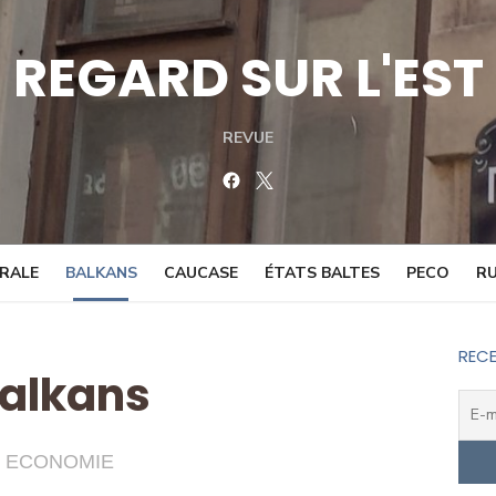
REGARD SUR L'EST
REVUE
Facebook
Twitter
TRALE
BALKANS
CAUCASE
ÉTATS BALTES
PECO
RU
RECE
alkans
ECONOMIE