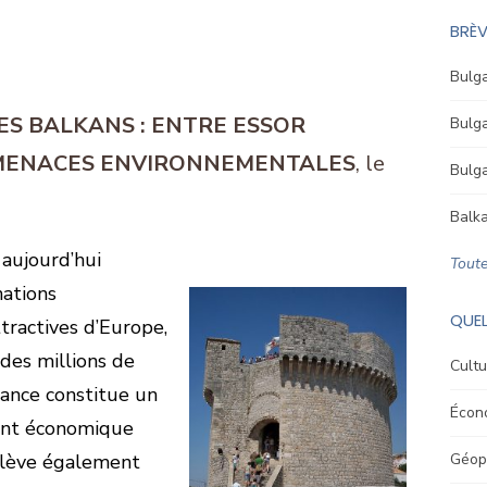
BRÈV
Bulga
ES BALKANS : ENTRE ESSOR
Bulga
MENACES ENVIRONNEMENTALES
Bulga
Balka
 aujourd’hui
Toute
ations
QUEL
ttractives d’Europe,
des millions de
Cultu
ssance constitue un
Écon
ent économique
oulève également
Géopo