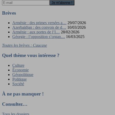
Brèves
Arménie : des primes versées a…
29/07/2026
Azerbaïdjan : des convois de d…
10/03/2026
Arménie : aux portes de l’I…
28/02/2026
Géorgie : l’opposition s’organ…
16/03/2025
Toutes les brèves : Caucase
Quel thème vous intéresse ?
Culture
Économie
Géopolitique
Politique
Société
À ne pas manquer !
Consultez…
Tous les dossiers