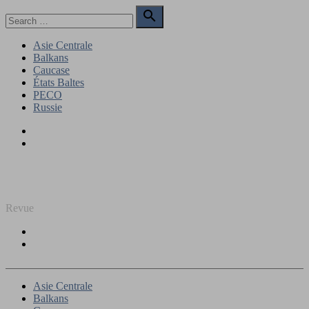
Skip
Search

to
for:
Search
content
Asie Centrale
Balkans
Caucase
États Baltes
PECO
Russie
Facebook
Twitter
REGARD SUR L'EST
Revue
Facebook
Twitter
Asie Centrale
Balkans