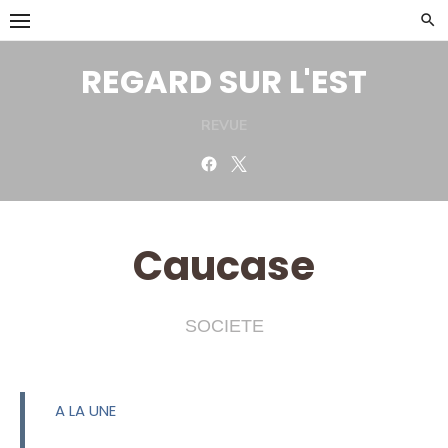
Skip
to
content
REGARD SUR L'EST
REVUE
Facebook
Twitter
Caucase
SOCIETE
A LA UNE