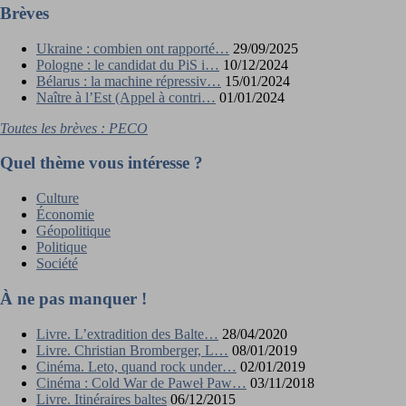
Brèves
Ukraine : combien ont rapporté…
29/09/2025
Pologne : le candidat du PiS i…
10/12/2024
Bélarus : la machine répressiv…
15/01/2024
Naître à l’Est (Appel à contri…
01/01/2024
Toutes les brèves : PECO
Quel thème vous intéresse ?
Culture
Économie
Géopolitique
Politique
Société
À ne pas manquer !
Livre. L’extradition des Balte…
28/04/2020
Livre. Christian Bromberger, L…
08/01/2019
Cinéma. Leto, quand rock under…
02/01/2019
Cinéma : Cold War de Paweł Paw…
03/11/2018
Livre. Itinéraires baltes
06/12/2015