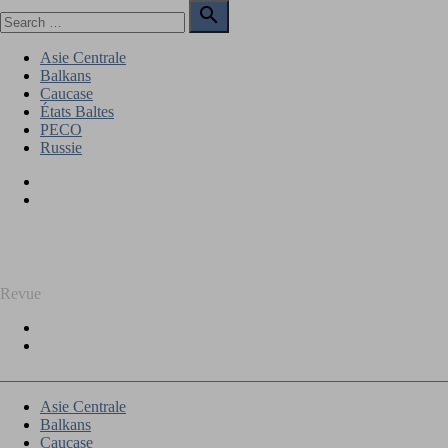
Skip
Search

to
for:
Search
content
Asie Centrale
Balkans
Caucase
États Baltes
PECO
Russie
Facebook
Twitter
REGARD SUR L'EST
Revue
Facebook
Twitter
Asie Centrale
Balkans
Caucase