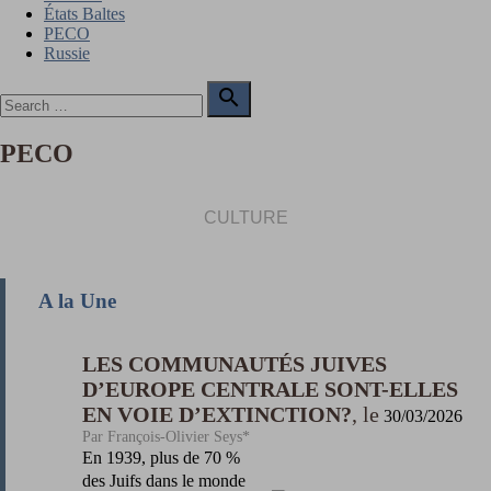
États Baltes
PECO
Russie
Search

for:
Search
PECO
CULTURE
A la Une
LES COMMUNAUTÉS JUIVES
D’EUROPE CENTRALE SONT-ELLES
EN VOIE D’EXTINCTION?
30/03/2026
François-Olivier Seys*
En 1939, plus de 70 %
des Juifs dans le monde