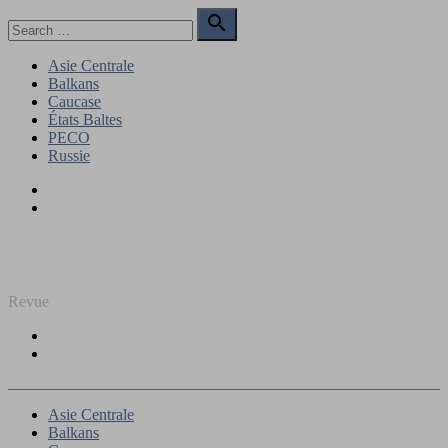
Skip
Search

to
for:
Search
content
Asie Centrale
Balkans
Caucase
États Baltes
PECO
Russie
Facebook
Twitter
REGARD SUR L'EST
Revue
Facebook
Twitter
Asie Centrale
Balkans