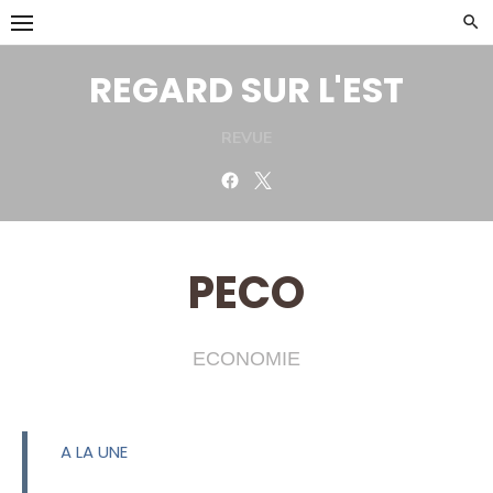
Skip
to
content
REGARD SUR L'EST
REVUE
Facebook
Twitter
PECO
ECONOMIE
A LA UNE