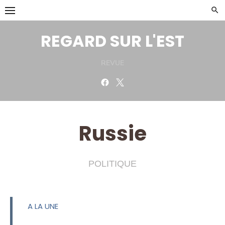
Skip
to
content
REGARD SUR L'EST
REVUE
Facebook
Twitter
Russie
POLITIQUE
A LA UNE