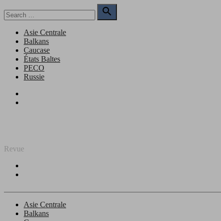
Skip
Search

to
for:
Search
content
Asie Centrale
Balkans
Caucase
États Baltes
PECO
Russie
Facebook
Twitter
REGARD SUR L'EST
Revue
Facebook
Twitter
Asie Centrale
Balkans