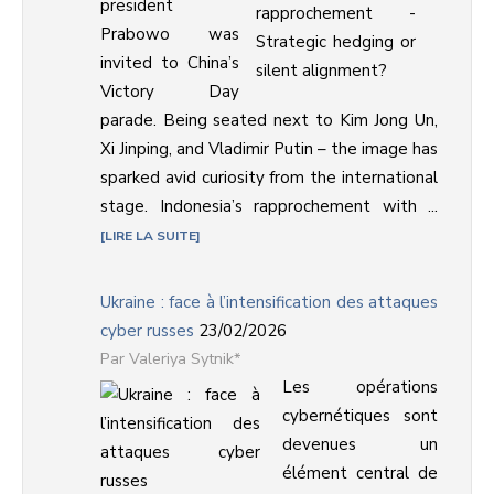
president
Prabowo was
invited to China’s
Victory Day
parade. Being seated next to Kim Jong Un,
Xi Jinping, and Vladimir Putin – the image has
sparked avid curiosity from the international
stage. Indonesia’s rapprochement with ...
LIRE LA SUITE
Ukraine : face à l’intensification des attaques
cyber russes
23/02/2026
Valeriya Sytnik*
Les opérations
cybernétiques sont
devenues un
élément central de