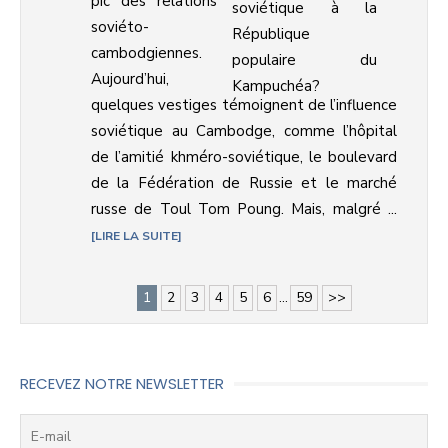
pic des relations
soviéto-
cambodgiennes.
Aujourd’hui,
quelques vestiges témoignent de l’influence
soviétique au Cambodge, comme l’hôpital
de l’amitié khméro-soviétique, le boulevard
de la Fédération de Russie et le marché
russe de Toul Tom Poung. Mais, malgré ...
LIRE LA SUITE
1
2
3
4
5
6
...
59
>>
RECEVEZ NOTRE NEWSLETTER