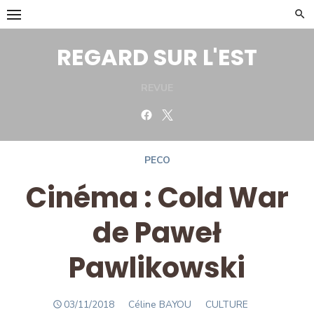
Skip
to
content
REGARD SUR L'EST
REVUE
Facebook
Twitter
PECO
Cinéma : Cold War
de Paweł
Pawlikowski
POSTED
Author
03/11/2018
Céline BAYOU
CULTURE