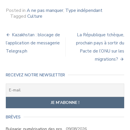
Posted in
A ne pas manquer
,
Type indépendant
Tagged
Culture
Navigation
Kazakhstan : blocage de
La République tchèque,
de
l’application de messagerie
prochain pays à sortir du
Telegra.ph
Pacte de l’ONU sur les
l’article
migrations?
RECEVEZ NOTRE NEWSLETTER
BRÈVES
Bulgarie: numérisation des pro…
09/08/2026