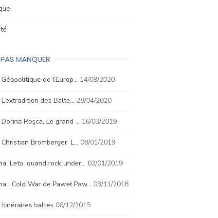
ique
été
E PAS MANQUER
. Géopolitique de l’Europ…
14/09/2020
. L’extradition des Balte…
28/04/2020
. Dorina Roşca, Le grand …
16/03/2019
. Christian Bromberger, L…
08/01/2019
a. Leto, quand rock under…
02/01/2019
ma : Cold War de Paweł Paw…
03/11/2018
. Itinéraires baltes
06/12/2015