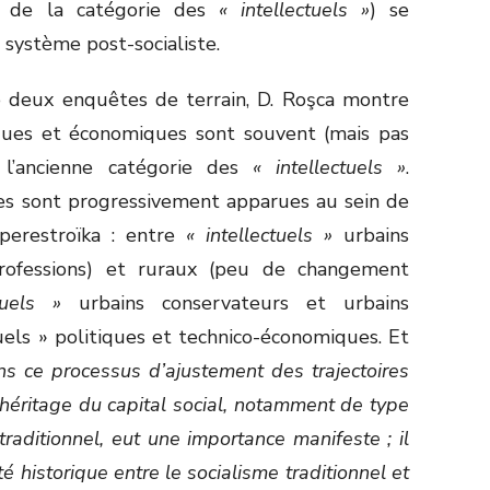
n de la catégorie des
« intellectuels »
) se
système post-socialiste.
e deux enquêtes de terrain, D. Roşca montre
iques et économiques sont souvent (mais pas
 l’ancienne catégorie des
« intellectuels »
.
res sont progressivement apparues au sein de
 perestroïka : entre
« intellectuels »
urbains
rofessions) et ruraux (peu de changement
tuels »
urbains conservateurs et urbains
uels » politiques et technico-économiques. Et
ns ce processus d’ajustement des trajectoires
 l’héritage du capital social, notamment de type
traditionnel, eut une importance manifeste ; il
é historique entre le socialisme traditionnel et