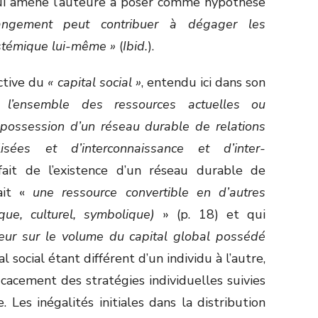
qui amène l’auteure à poser comme hypothèse
ngement peut contribuer à dégager les
stémique lui-même »
(
Ibid.
).
ctive du
« capital social »
, entendu ici dans son
 l’ensemble des ressources actuelles ou
a possession d’un réseau durable de relations
isées et d’interconnaissance et d’inter-
ait de l’existence d’un réseau durable de
rait «
une ressource convertible en d’autres
ue, culturel, symbolique)
» (p. 18) et qui
ateur sur le volume du capital global possédé
al social étant différent d’un individu à l’autre,
cacement des stratégies individuelles suivies
Les inégalités initiales dans la distribution