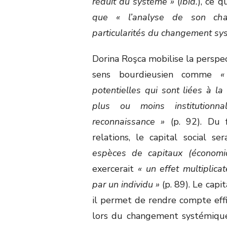
réduit du système »
(
Ibid.
), ce 
que « l’analyse de son cha
particularités du changement sy
Dorina Roşca mobilise la perspe
sens bourdieusien comme
«
potentielles qui sont liées à l
plus ou moins institutionnal
reconnaissance »
(p. 92). Du f
relations, le capital social se
espèces de capitaux (économiq
exercerait
« un effet multiplic
par un individu »
(p. 89). Le capit
il permet de rendre compte effi
lors du changement systémique. 