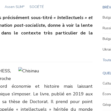
Author
Assen SLIM*
SOCIÉTÉ
BRÈV
s précisément sous-titré
« Intellectuels » et
Bulga
mation post-socialiste,
donne à voir la lente
Russi
ans le contexte très particulier de la
Bulga
Ukrai
Toute
HESS,
QUEL
oche
Cultu
’abord économie et histoire mais laissant
ique s’imposer. Le livre, publié en 2019 aux
Écon
de sa thèse de Doctorat. Il prend pour point
Géopo
 appelée « intellectuels » héritée du monde