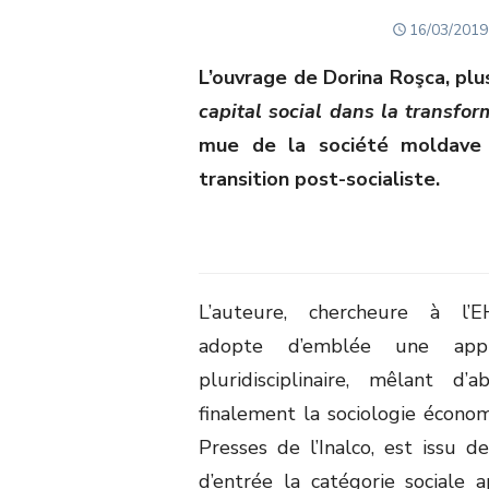
POSTED
16/03/2019
ON
L’ouvrage de Dorina Roşca, plu
capital social dans la transfor
mue de la société moldave d
transition post-socialiste.
L’auteure, chercheure à l’E
adopte d’emblée une appr
pluridisciplinaire, mêlant d
finalement la sociologie économ
Presses de l’Inalco, est issu 
d’entrée la catégorie sociale