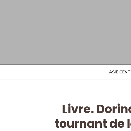
Skip
to
content
ASIE CEN
Livre. Dori
tournant de 