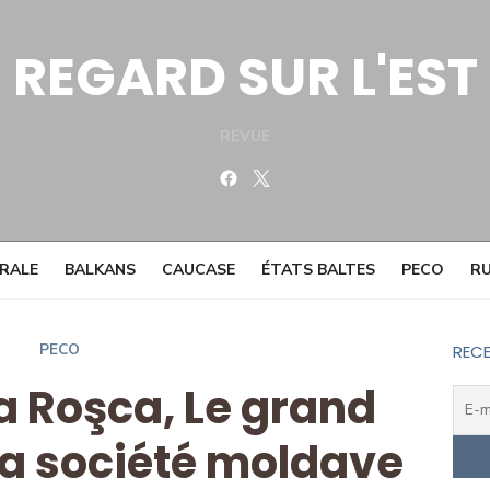
REGARD SUR L'EST
REVUE
Facebook
Twitter
TRALE
BALKANS
CAUCASE
ÉTATS BALTES
PECO
RU
PECO
RECE
na Roşca, Le grand
la société moldave