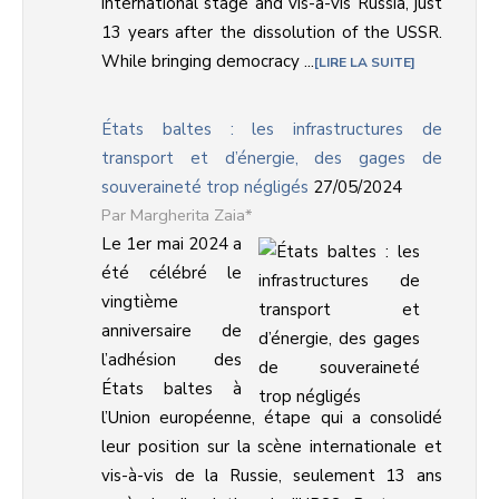
international stage and vis-à-vis Russia, just
13 years after the dissolution of the USSR.
While bringing democracy ...
LIRE LA SUITE
États baltes : les infrastructures de
transport et d’énergie, des gages de
souveraineté trop négligés
27/05/2024
Margherita Zaia*
Le 1er mai 2024 a
été célébré le
vingtième
anniversaire de
l’adhésion des
États baltes à
l’Union européenne, étape qui a consolidé
leur position sur la scène internationale et
vis-à-vis de la Russie, seulement 13 ans