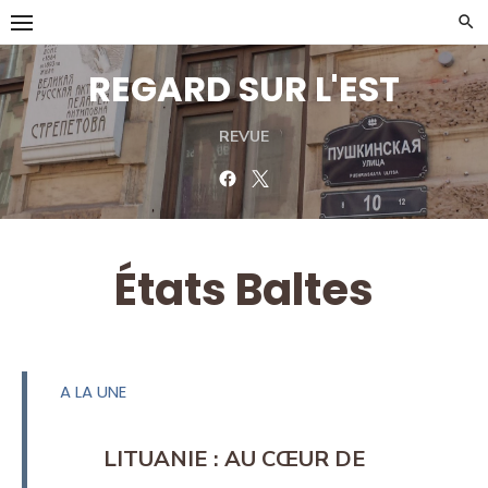
Skip
to
content
REGARD SUR L'EST
REVUE
Facebook
Twitter
États Baltes
A LA UNE
LITUANIE : AU CŒUR DE