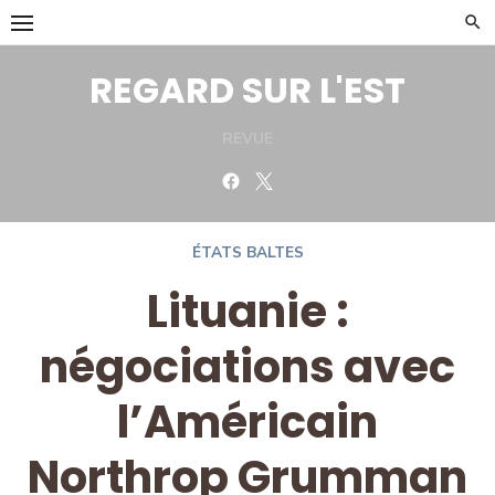
Skip
to
content
REGARD SUR L'EST
REVUE
Facebook
Twitter
ÉTATS BALTES
Lituanie :
négociations avec
l’Américain
Northrop Grumman