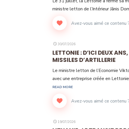
Le 31 juillet, la Lettonie a fermé sa f
ministre letton de l’Intérieur Jānis D
POSTED
30/07/2026
ON
LETTONIE : D’ICI DEUX ANS
MISSILES D’ARTILLERIE
Le ministre letton de l’Economie Viktor
avec une entreprise créée en Lettonie 
READ MORE
POSTED
19/07/2026
ON