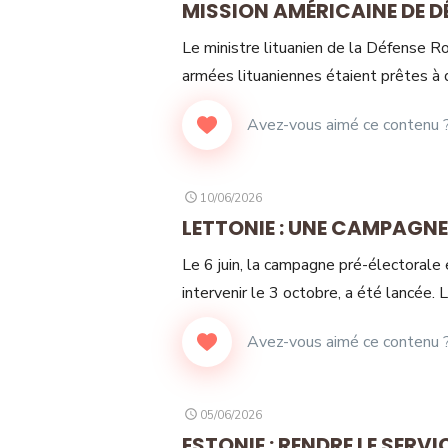
MISSION AMÉRICAINE DE 
Le ministre lituanien de la Défense R
armées lituaniennes étaient prêtes à 
POSTED
10/06/2026
ON
LETTONIE : UNE CAMPAGNE 
Le 6 juin, la campagne pré-électorale
intervenir le 3 octobre, a été lancée.
POSTED
05/06/2026
ON
ESTONIE : RENDRE LE SERVI