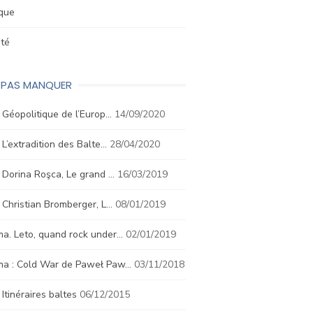
ique
été
E PAS MANQUER
. Géopolitique de l’Europ…
14/09/2020
. L’extradition des Balte…
28/04/2020
. Dorina Roşca, Le grand …
16/03/2019
. Christian Bromberger, L…
08/01/2019
a. Leto, quand rock under…
02/01/2019
ma : Cold War de Paweł Paw…
03/11/2018
. Itinéraires baltes
06/12/2015