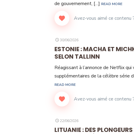
de gouvernement, […]
READ MORE
POSTED
30/06/2026
ON
ESTONIE : MACHA ET MICH
SELON TALLINN
Réagissant à l’annonce de Netflix qui 
supplémentaires de la célèbre série d
READ MORE
POSTED
22/06/2026
ON
LITUANIE : DES PLONGEUR