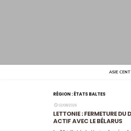
Skip
to
content
ASIE CEN
RÉGION :
ÉTATS BALTES
POSTED
02/08/2026
ON
LETTONIE : FERMETURE DU
ACTIF AVEC LE BÉLARUS