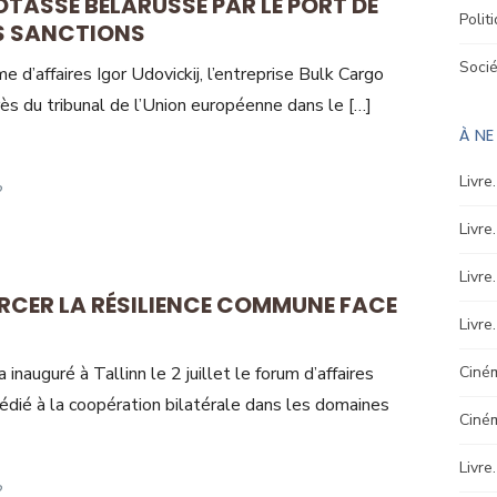
 POTASSE BÉLARUSSE PAR LE PORT DE
Polit
S SANCTIONS
Soci
 d’affaires Igor Udovickij, l’entreprise Bulk Cargo
ès du tribunal de l’Union européenne dans le […]
À N
Livre
Livre
Livre
ORCER LA RÉSILIENCE COMMUNE FACE
Livre
Ciném
inauguré à Tallinn le 2 juillet le forum d’affaires
dié à la coopération bilatérale dans les domaines
Ciné
Livre