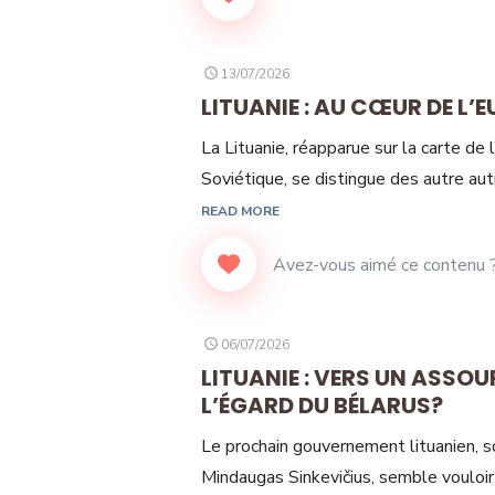
POSTED
13/07/2026
ON
LITUANIE : AU CŒUR DE L
La Lituanie, réapparue sur la carte de 
Soviétique, se distingue des autre aut
READ MORE
POSTED
06/07/2026
ON
LITUANIE : VERS UN ASSOU
L’ÉGARD DU BÉLARUS?
Le prochain gouvernement lituanien, s
Mindaugas Sinkevičius, semble vouloir