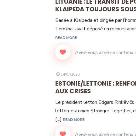
LITUANIE : LE TRANSIT DE
KLAIPEDA TOUJOURS SOU
Basée à Klaipeda et dirigée par l’homme
Terminal avait déposé un recours aupr
READ MORE
POSTED
14/07/2026
ON
ESTONIE/LETTONIE : RENF
AUX CRISES
Le président letton Edgars Rinkēvičs a 
letton-estonien Stronger Together, dé
[…]
READ MORE