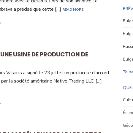
rontière avec le Bélarus. Lors de son annonce, le
BRÈV
ombrava a précisé que cette […]
READ MORE
Bulga
Bulga
Russi
, UNE USINE DE PRODUCTION DE
Bulga
Toute
s Valainis a signé le 23 juillet un protocole d’accord
par la société américaine Native Trading LLC, […]
QUEL
Cultu
Écon
Géopo