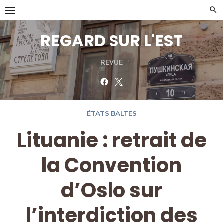
Skip
to
content
REGARD SUR L'EST
REVUE
Facebook
Twitter
ÉTATS BALTES
Lituanie : retrait de
la Convention
d’Oslo sur
l’interdiction des