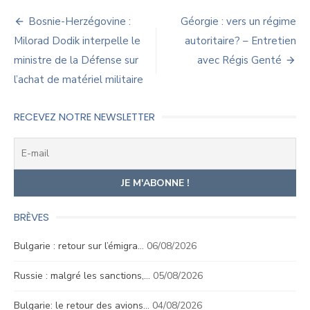
Navigation
Bosnie-Herzégovine :
Géorgie : vers un régime
de
Milorad Dodik interpelle le
autoritaire? – Entretien
ministre de la Défense sur
avec Régis Genté
l’article
l’achat de matériel militaire
RECEVEZ NOTRE NEWSLETTER
BRÈVES
Bulgarie : retour sur l’émigra…
06/08/2026
Russie : malgré les sanctions,…
05/08/2026
Bulgarie: le retour des avions…
04/08/2026