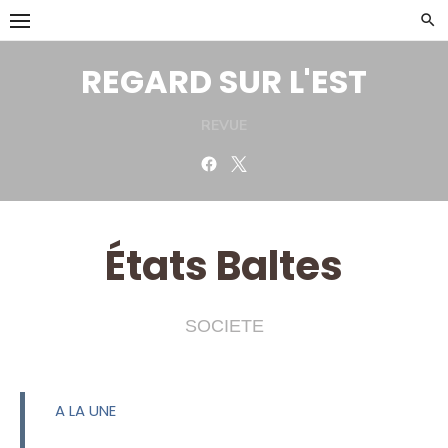
Skip
to
content
REGARD SUR L'EST
REVUE
Facebook
Twitter
États Baltes
SOCIETE
A LA UNE