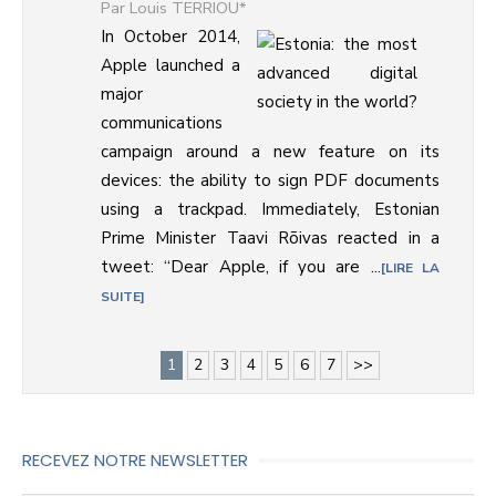
Louis TERRIOU*
In October 2014,
Apple launched a
major
communications
campaign around a new feature on its
devices: the ability to sign PDF documents
using a trackpad. Immediately, Estonian
Prime Minister Taavi Rõivas reacted in a
tweet: “Dear Apple, if you are ...
LIRE LA
SUITE
1
2
3
4
5
6
7
>>
RECEVEZ NOTRE NEWSLETTER