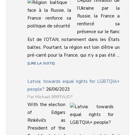
Depuis l’invasion de
l’Ukraine par la
Russie, la France a
renforcé sa
présence sur le flanc
Est de l’OTAN, notamment dans les États
baltes. Pourtant, la région est loin d’être un
pré-carré pour la France, qui n’y a pas été ...
LIRE LA SUITE
Latvia: towards equal rights for LGBTQIA+
people?
26/06/2023
Michaël BRIFFAUD*
With the election
of Edgars
Rinkēvičs as
President of the