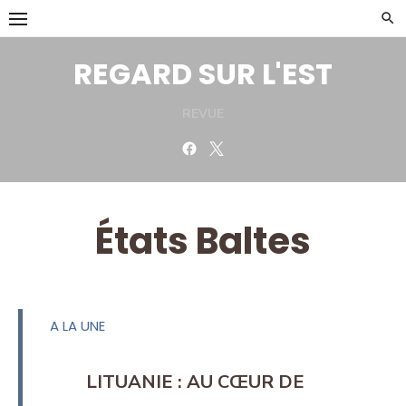
Skip
to
content
REGARD SUR L'EST
REVUE
Facebook
Twitter
États Baltes
A LA UNE
LITUANIE : AU CŒUR DE