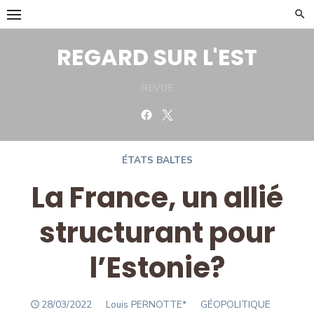
Skip
to
content
REGARD SUR L'EST
REVUE
Facebook
Twitter
ÉTATS BALTES
La France, un allié
structurant pour
l’Estonie?
POSTED
Author
28/03/2022
Louis PERNOTTE*
GÉOPOLITIQUE