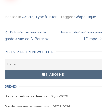
Posted in
Article
,
Type à lister
Tagged
Géopolitique
Navigation
Bulgarie : retour sur la
Russie : dernier train pour
de
garde à vue de B. Borissov
l’Europe
l’article
RECEVEZ NOTRE NEWSLETTER
BRÈVES
Bulgarie : retour sur l’émigra…
06/08/2026
Russie : malgré les sanctions,…
05/08/2026