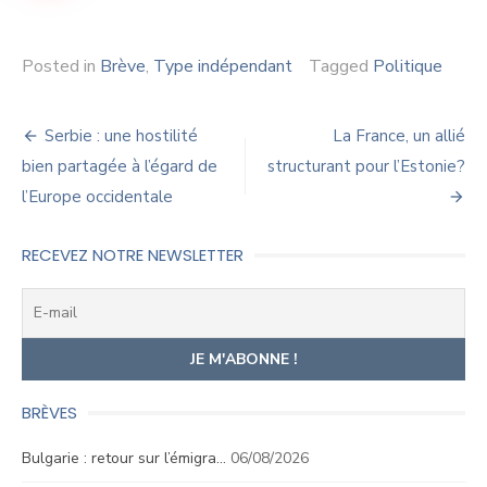
Posted in
Brève
,
Type indépendant
Tagged
Politique
Navigation
Serbie : une hostilité
La France, un allié
de
bien partagée à l’égard de
structurant pour l’Estonie?
l’Europe occidentale
l’article
RECEVEZ NOTRE NEWSLETTER
BRÈVES
Bulgarie : retour sur l’émigra…
06/08/2026