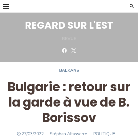
Skip
to
content
REGARD SUR L'EST
REVUE
Facebook
Twitter
BALKANS
Bulgarie : retour sur
la garde à vue de B.
Borissov
POSTED
Author
27/03/2022
Stéphan Altasserre
POLITIQUE