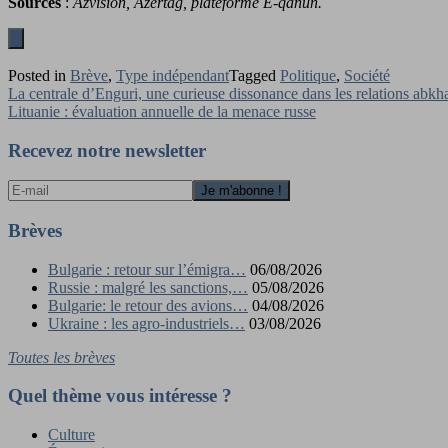
Sources
:
Azvision, Azertag, plateforme E-qanun.
Posted in
Brève
,
Type indépendant
Tagged
Politique
,
Société
Navigation
La centrale d’Enguri, une curieuse dissonance dans les relations abk
Lituanie : évaluation annuelle de la menace russe
de
l’article
Recevez notre newsletter
Brèves
Bulgarie : retour sur l’émigra…
06/08/2026
Russie : malgré les sanctions,…
05/08/2026
Bulgarie: le retour des avions…
04/08/2026
Ukraine : les agro-industriels…
03/08/2026
Toutes les brèves
Quel thème vous intéresse ?
Culture