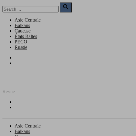
Skip
Search

to
for:
Search
content
Asie Centrale
Balkans
Caucase
États Baltes
PECO
Russie
Facebook
Twitter
REGARD SUR L'EST
Revue
Facebook
Twitter
Asie Centrale
Balkans