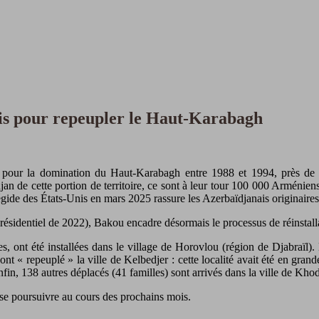
ris pour repeupler le Haut-Karabagh
n pour la domination du Haut-Karabagh entre 1988 et 1994, près de 
n de cette portion de territoire, ce sont à leur tour 100 000 Arménien
gide des États-Unis en mars 2025 rassure les Azerbaïdjanais originaires d
sidentiel de 2022), Bakou encadre désormais le processus de réinstallati
es, ont été installées dans le village de Horovlou (région de Djabraïl).
t « repeuplé » la ville de Kelbedjer : cette localité avait été en grande
, 138 autres déplacés (41 familles) sont arrivés dans la ville de Khodj
 se poursuivre au cours des prochains mois.