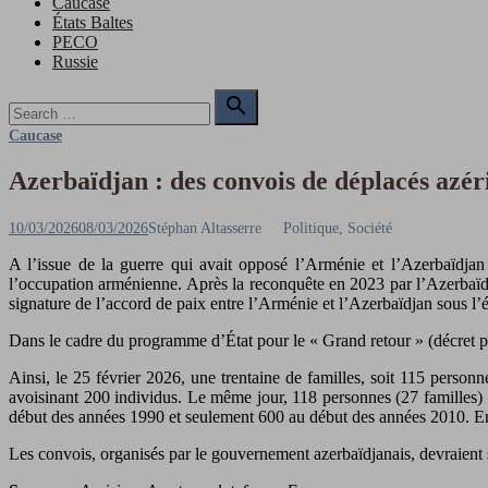
Caucase
États Baltes
PECO
Russie
Search

for:
Search
Caucase
Azerbaïdjan : des convois de déplacés azé
Posted
Author
10/03/2026
08/03/2026
Stéphan Altasserre
Politique, Société
on
A l’issue de la guerre qui avait opposé l’Arménie et l’Azerbaïdja
l’occupation arménienne. Après la reconquête en 2023 par l’Azerbaïdja
signature de l’accord de paix entre l’Arménie et l’Azerbaïdjan sous l’é
Dans le cadre du programme d’État pour le « Grand retour » (décret pré
Ainsi, le 25 février 2026, une trentaine de familles, soit 115 personn
avoisinant 200 individus. Le même jour, 118 personnes (27 familles) on
début des années 1990 et seulement 600 au début des années 2010. Enfin
Les convois, organisés par le gouvernement azerbaïdjanais, devraient