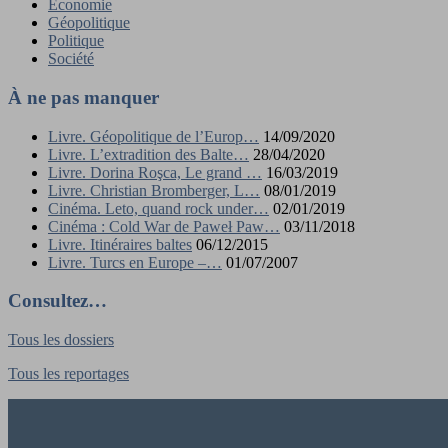
Économie
Géopolitique
Politique
Société
À ne pas manquer
Livre. Géopolitique de l’Europ…
14/09/2020
Livre. L’extradition des Balte…
28/04/2020
Livre. Dorina Roşca, Le grand …
16/03/2019
Livre. Christian Bromberger, L…
08/01/2019
Cinéma. Leto, quand rock under…
02/01/2019
Cinéma : Cold War de Paweł Paw…
03/11/2018
Livre. Itinéraires baltes
06/12/2015
Livre. Turcs en Europe –…
01/07/2007
Consultez…
Tous les dossiers
Tous les reportages