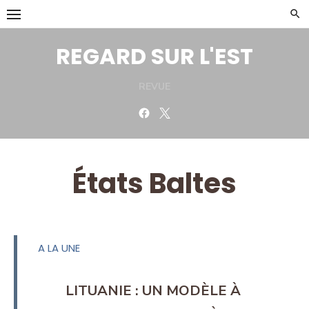
Skip
to
content
REGARD SUR L'EST
REVUE
Facebook
Twitter
États Baltes
A LA UNE
LITUANIE : UN MODÈLE À