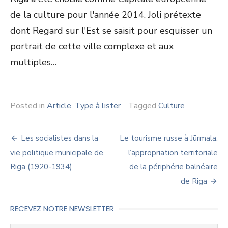
de la culture pour l'année 2014. Joli prétexte
dont Regard sur l'Est se saisit pour esquisser un
portrait de cette ville complexe et aux
multiples…
Posted in
Article
,
Type à lister
Tagged
Culture
Navigation
Les socialistes dans la
Le tourisme russe à Jūrmala:
de
vie politique municipale de
l’appropriation territoriale
Riga (1920-1934)
de la périphérie balnéaire
l’article
de Riga
RECEVEZ NOTRE NEWSLETTER