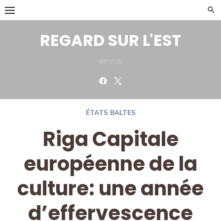
Skip
to
content
REGARD SUR L'EST
REVUE
Facebook
Twitter
ÉTATS BALTES
Riga Capitale
européenne de la
culture: une année
d’effervescence