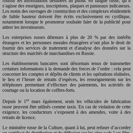
fournir les informations destinées au public en langue russe, qu’il
s’agisse des enseignes, inscriptions, plaques et panneaux indicateurs.
Les noms des ouvrages de construction et des complexes résidentiels
de faible hauteur doivent être écrits exclusivement en cyrillique,
notamment lorsque le promoteur souhaite faire de la publicité pour
attirer les investisseurs.
Les entreprises russes détenues à plus de 20 % par des intérêts
étrangers et les personnes morales étrangères n’ont plus le droit de
fournir des services de traitement et d'analyse des données sur la
structure des marchés de marchandises en Russie.
Les établissements bancaires sont désormais tenus de transmettre
certaines informations à la demande des forces de l’ordre : cela peut
concerner les comptes et dépôts de clients et les opérations réalisées,
le lieu et l’heure de retraits d’espèces, les renseignements sur les
téléphones permettant d’effectuer des paiements, les activités de
courtage ou la location de coffres-forts.
er
Depuis le 1
mars également, seuls les véhicules de fabrication
russe peuvent être utilisés comme taxis. En cas de violation de cette
exigence, les conducteurs s’exposent à des amendes, voire à des
retraits de licence.
Le ministère russe de la Culture, quant à lui, peut refuser d’accorder
un certificat de distribution et de diffusion sur les sites web à un film,