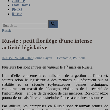
Caucase
États Baltes
PECO
Russie
Search

for:
Search
Russie
Russie : petit florilège d’une intense
activité législative
Posted
Author
02/03/2026
01/03/2026
Céline Bayou
Économie, Politique
on
er
Plusieurs lois sont entrées en vigueur le 1
mars en Russie.
L’un d’elles concerne la centralisation de la gestion de l’Internet,
soumis selon le législateur à des menaces qui pèseraient sur sa
stabilité et sa sécurité (cyberattaques, pannes techniques,
contournement massif des blocages, violations de la sécurité de
l’information) : en cas de détection de ces menaces, Roskomnadzor
pourra désormais filtrer et restreindre l’accès à certaines ressources.
Par ailleurs, les entreprises en Russie sont désormais tenues de