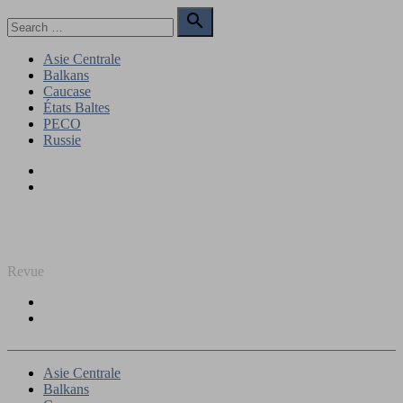
Skip
Search

to
for:
Search
content
Asie Centrale
Balkans
Caucase
États Baltes
PECO
Russie
Facebook
Twitter
REGARD SUR L'EST
Revue
Facebook
Twitter
Asie Centrale
Balkans