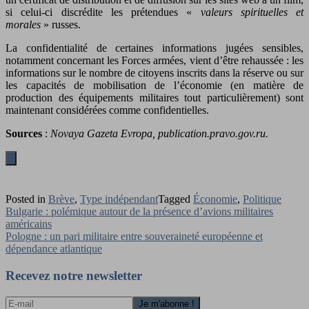
si celui-ci discrédite les prétendues «
valeurs spirituelles et
morales
» russes.
La confidentialité de certaines informations jugées sensibles,
notamment concernant les Forces armées, vient d’être rehaussée : les
informations sur le nombre de citoyens inscrits dans la réserve ou sur
les capacités de mobilisation de l’économie (en matière de
production des équipements militaires tout particulièrement) sont
maintenant considérées comme confidentielles.
Sources
:
Novaya Gazeta Evropa, publication.pravo.gov.ru.
Posted in
Brève
,
Type indépendant
Tagged
Économie
,
Politique
Navigation
Bulgarie : polémique autour de la présence d’avions militaires
américains
de
Pologne : un pari militaire entre souveraineté européenne et
l’article
dépendance atlantique
Recevez notre newsletter