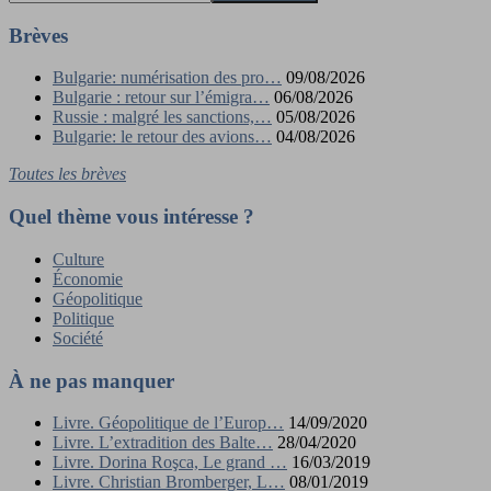
Brèves
Bulgarie: numérisation des pro…
09/08/2026
Bulgarie : retour sur l’émigra…
06/08/2026
Russie : malgré les sanctions,…
05/08/2026
Bulgarie: le retour des avions…
04/08/2026
Toutes les brèves
Quel thème vous intéresse ?
Culture
Économie
Géopolitique
Politique
Société
À ne pas manquer
Livre. Géopolitique de l’Europ…
14/09/2020
Livre. L’extradition des Balte…
28/04/2020
Livre. Dorina Roşca, Le grand …
16/03/2019
Livre. Christian Bromberger, L…
08/01/2019