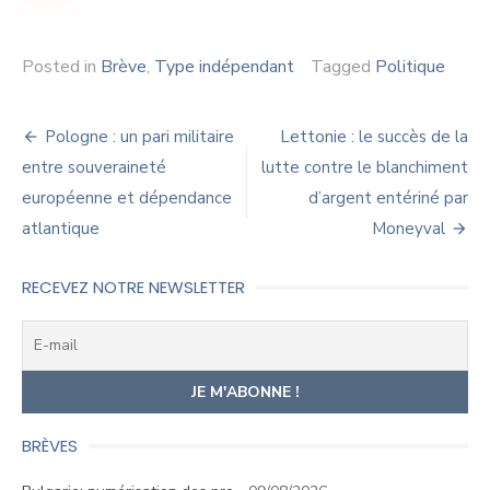
Posted in
Brève
,
Type indépendant
Tagged
Politique
Navigation
Pologne : un pari militaire
Lettonie : le succès de la
de
entre souveraineté
lutte contre le blanchiment
européenne et dépendance
d’argent entériné par
l’article
atlantique
Moneyval
RECEVEZ NOTRE NEWSLETTER
BRÈVES