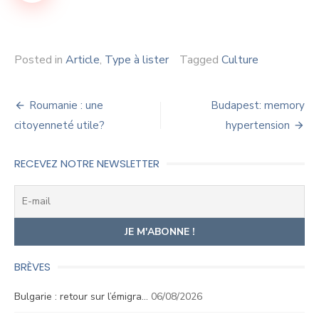
Posted in
Article
,
Type à lister
Tagged
Culture
Navigation
Roumanie : une
Budapest: memory
de
citoyenneté utile?
hypertension
l’article
RECEVEZ NOTRE NEWSLETTER
BRÈVES
Bulgarie : retour sur l’émigra…
06/08/2026