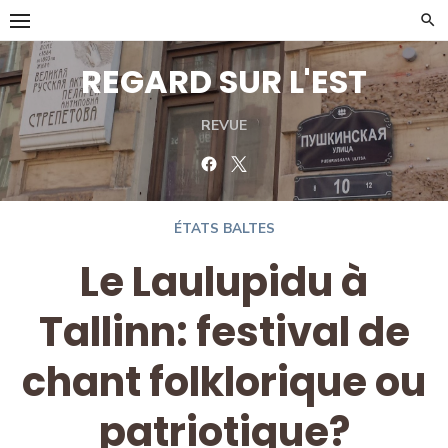
Skip
to
content
REGARD SUR L'EST
REVUE
Facebook
Twitter
ÉTATS BALTES
Le Laulupidu à
Tallinn: festival de
chant folklorique ou
patriotique?