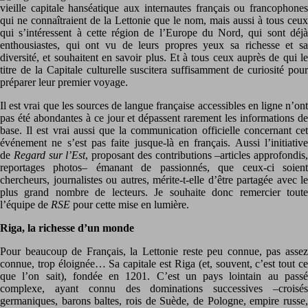
vieille capitale hanséatique aux internautes français ou francophones
qui ne connaîtraient de la Lettonie que le nom, mais aussi à tous ceux
qui s’intéressent à cette région de l’Europe du Nord, qui sont déjà
enthousiastes, qui ont vu de leurs propres yeux sa richesse et sa
diversité, et souhaitent en savoir plus. Et à tous ceux auprès de qui le
titre de la Capitale culturelle suscitera suffisamment de curiosité pour
préparer leur premier voyage.
Il est vrai que les sources de langue française accessibles en ligne n’ont
pas été abondantes à ce jour et dépassent rarement les informations de
base. Il est vrai aussi que la communication officielle concernant cet
événement ne s’est pas faite jusque-là en français. Aussi l’initiative
de
Regard sur l’Est
, proposant des contributions –articles approfondis,
reportages photos– émanant de passionnés, que ceux-ci soient
chercheurs, journalistes ou autres, mérite-t-elle d’être partagée avec le
plus grand nombre de lecteurs. Je souhaite donc remercier toute
l’équipe de
RSE
pour cette mise en lumière.
Riga, la richesse d’un monde
Pour beaucoup de Français, la Lettonie reste peu connue, pas assez
connue, trop éloignée… Sa capitale est Riga (et, souvent, c’est tout ce
que l’on sait), fondée en 1201. C’est un pays lointain au passé
complexe, ayant connu des dominations successives –croisés
germaniques, barons baltes, rois de Suède, de Pologne, empire russe,