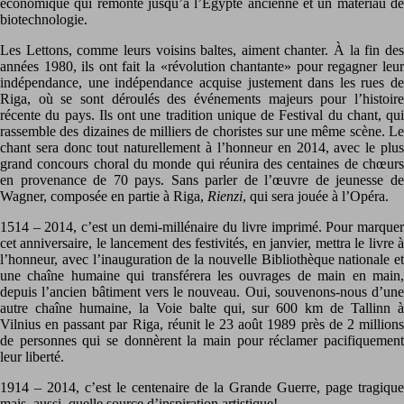
économique qui remonte jusqu’à l’Égypte ancienne et un matériau de
biotechnologie.
Les Lettons, comme leurs voisins baltes, aiment chanter. À la fin des
années 1980, ils ont fait la «révolution chantante» pour regagner leur
indépendance, une indépendance acquise justement dans les rues de
Riga, où se sont déroulés des événements majeurs pour l’histoire
récente du pays. Ils ont une tradition unique de Festival du chant, qui
rassemble des dizaines de milliers de choristes sur une même scène. Le
chant sera donc tout naturellement à l’honneur en 2014, avec le plus
grand concours choral du monde qui réunira des centaines de chœurs
en provenance de 70 pays. Sans parler de l’œuvre de jeunesse de
Wagner, composée en partie à Riga,
Rienzi
, qui sera jouée à l’Opéra.
1514 – 2014, c’est un demi-millénaire du livre imprimé. Pour marquer
cet anniversaire, le lancement des festivités, en janvier, mettra le livre à
l’honneur, avec l’inauguration de la nouvelle Bibliothèque nationale et
une chaîne humaine qui transférera les ouvrages de main en main,
depuis l’ancien bâtiment vers le nouveau. Oui, souvenons-nous d’une
autre chaîne humaine, la Voie balte qui, sur 600 km de Tallinn à
Vilnius en passant par Riga, réunit le 23 août 1989 près de 2 millions
de personnes qui se donnèrent la main pour réclamer pacifiquement
leur liberté.
1914 – 2014, c’est le centenaire de la Grande Guerre, page tragique
mais, aussi, quelle source d’inspiration artistique!