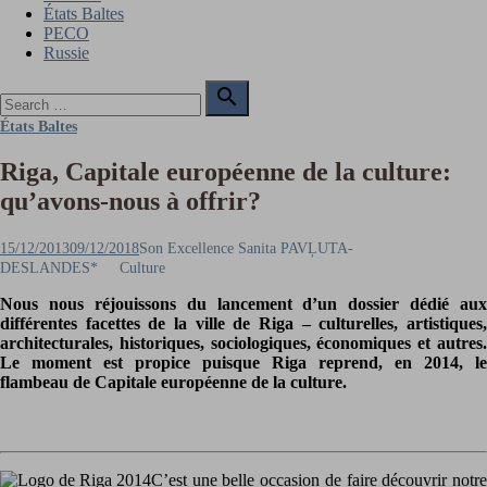
États Baltes
PECO
Russie
Search

for:
Search
États Baltes
Riga, Capitale européenne de la culture:
qu’avons-nous à offrir?
Posted
Author
15/12/2013
09/12/2018
Son Excellence Sanita PAVĻUTA-
on
DESLANDES*
Culture
Nous nous réjouissons du lancement d’un dossier dédié aux
différentes facettes de la ville de Riga – culturelles, artistiques,
architecturales, historiques, sociologiques, économiques et autres.
Le moment est propice puisque Riga reprend, en 2014, le
flambeau de Capitale européenne de la culture.
C’est une belle occasion de faire découvrir notre