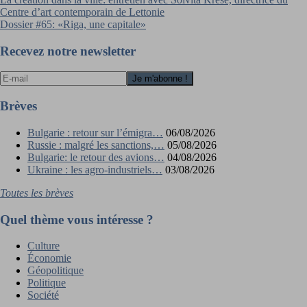
Navigation
Centre d’art contemporain de Lettonie
de
Dossier #65: «Riga, une capitale»
l’article
Recevez notre newsletter
Brèves
Bulgarie : retour sur l’émigra…
06/08/2026
Russie : malgré les sanctions,…
05/08/2026
Bulgarie: le retour des avions…
04/08/2026
Ukraine : les agro-industriels…
03/08/2026
Toutes les brèves
Quel thème vous intéresse ?
Culture
Économie
Géopolitique
Politique
Société