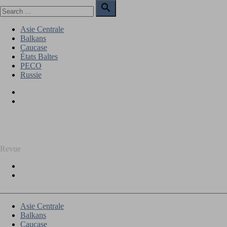
Skip
Search

to
for:
Search
content
Asie Centrale
Balkans
Caucase
États Baltes
PECO
Russie
Facebook
Twitter
REGARD SUR L'EST
Revue
Facebook
Twitter
Asie Centrale
Balkans
Caucase