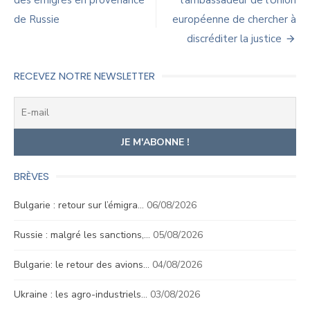
des émigrés en provenance
l’ambassadeur de l’Union
l’article
de Russie
européenne de chercher à
discréditer la justice
RECEVEZ NOTRE NEWSLETTER
BRÈVES
Bulgarie : retour sur l’émigra…
06/08/2026
Russie : malgré les sanctions,…
05/08/2026
Bulgarie: le retour des avions…
04/08/2026
Ukraine : les agro-industriels…
03/08/2026