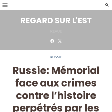
Skip
to
content
REGARD SUR L'EST
REVUE
Facebook
Twitter
RUSSIE
Russie: Mémorial
face aux crimes
contre l’histoire
perpétrés par les