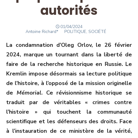
autorités
POSTED
01/04/2024
Author
ON
Antoine Richard*
POLITIQUE, SOCIÉTÉ
La condamnation d’Oleg Orlov, le 26 février
2024, marque un tournant dans la liberté de
faire de la recherche historique en Russie. Le
Kremlin impose désormais sa lecture politique
de l’histoire, à l’opposé de la mission originelle
de
Mémorial
. Ce révisionnisme historique se
traduit par de véritables « crimes contre
l’histoire » qui touchent la communauté
scientifique et les défenseurs des droits. Face
à l’instauration de ce ministère de la vérité,