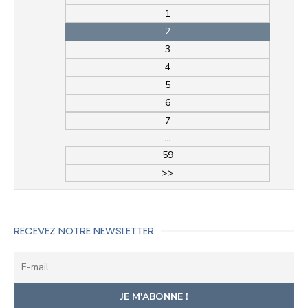
1
2
3
4
5
6
7
...
59
>>
RECEVEZ NOTRE NEWSLETTER