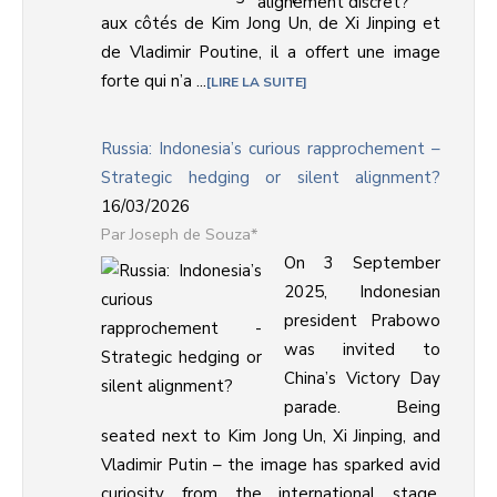
aux côtés de Kim Jong Un, de Xi Jinping et
de Vladimir Poutine, il a offert une image
forte qui n’a ...
LIRE LA SUITE
Russia: Indonesia’s curious rapprochement –
Strategic hedging or silent alignment?
16/03/2026
Joseph de Souza*
On 3 September
2025, Indonesian
president Prabowo
was invited to
China’s Victory Day
parade. Being
seated next to Kim Jong Un, Xi Jinping, and
Vladimir Putin – the image has sparked avid
curiosity from the international stage.