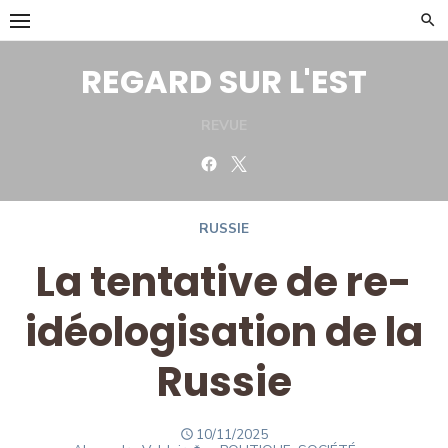
Skip
to
content
REGARD SUR L'EST
REVUE
Facebook
Twitter
RUSSIE
La tentative de re-
idéologisation de la
Russie
POSTED
10/11/2025