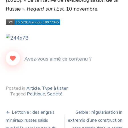
(2025), « La tentative de re-idéologisation de la
Russie »,
Regard sur l'Est
, 10 novembre.
Posted in
Article
,
Type à lister
Tagged
Politique
,
Société
Navigation
Lettonie : des engrais
Serbie : régularisation in
de
minéraux russes saisis
extremis d’une construction