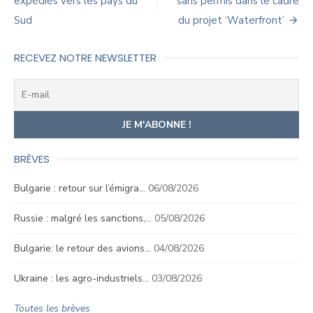
expédiés vers les pays du
sans permis dans le cadre
l’article
Sud
du projet ‘Waterfront’
RECEVEZ NOTRE NEWSLETTER
BRÈVES
Bulgarie : retour sur l’émigra…
06/08/2026
Russie : malgré les sanctions,…
05/08/2026
Bulgarie: le retour des avions…
04/08/2026
Ukraine : les agro-industriels…
03/08/2026
Toutes les brèves