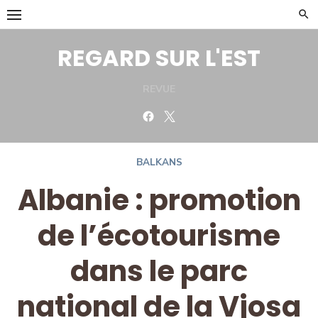
Skip
to
content
REGARD SUR L'EST
REVUE
Facebook
Twitter
BALKANS
Albanie : promotion
de l’écotourisme
dans le parc
national de la Vjosa