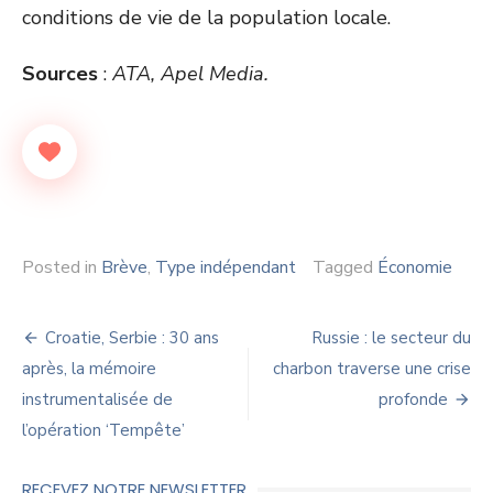
conditions de vie de la population locale.
Sources
:
ATA, Apel Media.
Posted in
Brève
,
Type indépendant
Tagged
Économie
Navigation
Croatie, Serbie : 30 ans
Russie : le secteur du
de
après, la mémoire
charbon traverse une crise
instrumentalisée de
profonde
l’article
l’opération ‘Tempête’
RECEVEZ NOTRE NEWSLETTER