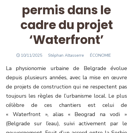
permis dans le
cadre du projet
‘Waterfront’
POSTED
Author
10/11/2025
Stéphan Altasserre
ÉCONOMIE
ON
La physionomie urbaine de Belgrade évolue
depuis plusieurs années, avec la mise en œuvre
de projets de construction qui ne respectent pas
toujours les règles de l’urbanisme local. Le plus
célèbre de ces chantiers est celui de
« Waterfront », alias « Beograd na vodi »
(Belgrade sur l’eau), suivi activement par le
gouvernement. Fruit d’un accord entre la Serbie