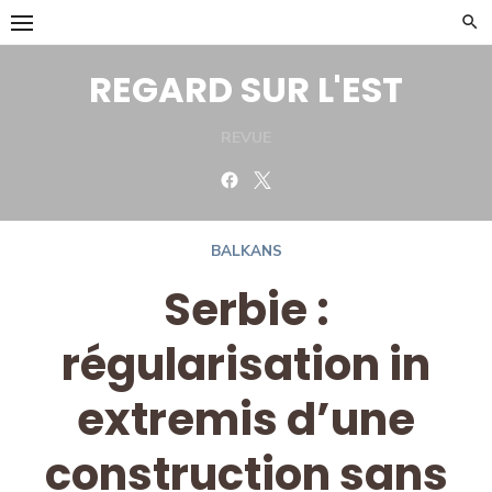
Skip
to
content
REGARD SUR L'EST
REVUE
Facebook
Twitter
BALKANS
Serbie :
régularisation in
extremis d’une
construction sans