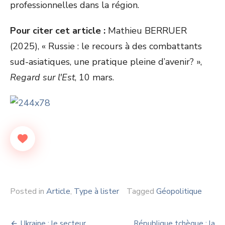
professionnelles dans la région.
Pour citer cet article :
Mathieu BERRUER
(2025), « Russie : le recours à des combattants
sud-asiatiques, une pratique pleine d’avenir? »,
Regard sur l'Est
, 10 mars.
Posted in
Article
,
Type à lister
Tagged
Géopolitique
Navigation
Ukraine : le secteur
République tchèque : la