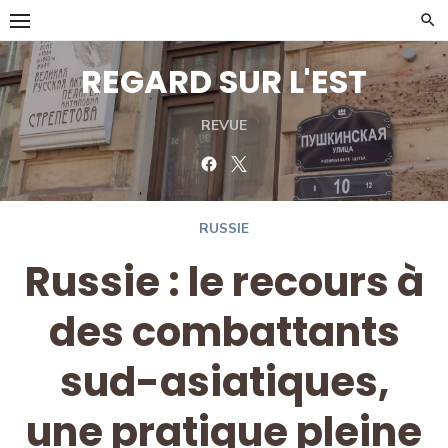
Skip
to
content
REGARD SUR L'EST
REVUE
Facebook
Twitter
RUSSIE
Russie : le recours à
des combattants
sud-asiatiques,
une pratique pleine