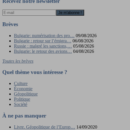
Recevez notre newsletter
Brèves
Bulgarie: numérisation des pro…
09/08/2026
Bulgarie : retour sur l’émigra…
06/08/2026
Russie : malgré les sanctions,…
05/08/2026
Bulgarie: le retour des avions…
04/08/2026
Toutes les brèves
Quel thème vous intéresse ?
Culture
Économie
Géopolitique
Politique
Société
À ne pas manquer
Livre. Géopolitique de l’Europ…
14/09/2020