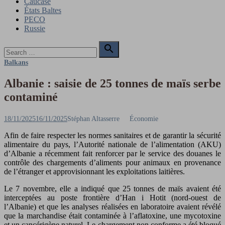
Caucase
États Baltes
PECO
Russie
Search

for:
Search
Balkans
Albanie : saisie de 25 tonnes de maïs serbe
contaminé
Posted
Author
18/11/2025
16/11/2025
Stéphan Altasserre
Économie
on
Afin de faire respecter les normes sanitaires et de garantir la sécurité
alimentaire du pays, l’Autorité nationale de l’alimentation (AKU)
d’Albanie a récemment fait renforcer par le service des douanes le
contrôle des chargements d’aliments pour animaux en provenance
de l’étranger et approvisionnant les exploitations laitières.
Le 7 novembre, elle a indiqué que 25 tonnes de maïs avaient été
interceptées au poste frontière d’Han i Hotit (nord-ouest de
l’Albanie) et que les analyses réalisées en laboratoire avaient révélé
que la marchandise était contaminée à l’aflatoxine, une mycotoxine
et un cancérigène naturel. Le chargement non conforme a été bloqué