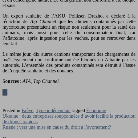
et saisi.
Un expert sanitaire de l’AKU, Poliksen Drazho, a déclaré à la
rédaction de
Top Channel
que les aliments contaminés par cette
mycotoxine présentaient un risque non seulement pour la santé des
animaux, mais aussi pour celle du consommateur final, car
l’aflatoxine, après ingestion par les vaches, peut se retrouver dans
leur lait.
Le même jour, dix autres camions transportant des chargements de
maïs également non conforme ont été bloqués en Albanie par les
autorités. L’ensemble des produits contaminés sera détruit à l’issue
de l’enquête sanitaire et des douanes.
Sources
:
ATA, Top Channel.
Posted in
Brève
,
Type indépendant
Tagged
Économie
Navigation
Ukraine : deux entreprises soupçonnées d’avoir facilité la production
de drones iraniens
de
Russie : vers une mise en cause du droit à l’avortement?
l’article