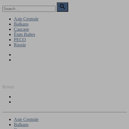
Skip
Search

to
for:
Search
content
Asie Centrale
Balkans
Caucase
États Baltes
PECO
Russie
Facebook
Twitter
REGARD SUR L'EST
Revue
Facebook
Twitter
Asie Centrale
Balkans