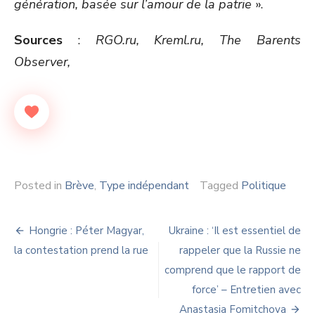
génération, basée sur l’amour de la patrie
».
Sources
:
RGO.ru, Kreml.ru,
The Barents
Observer,
Posted in
Brève
,
Type indépendant
Tagged
Politique
Navigation
Hongrie : Péter Magyar,
Ukraine : ‘Il est essentiel de
de
la contestation prend la rue
rappeler que la Russie ne
comprend que le rapport de
l’article
force’ – Entretien avec
Anastasia Fomitchova