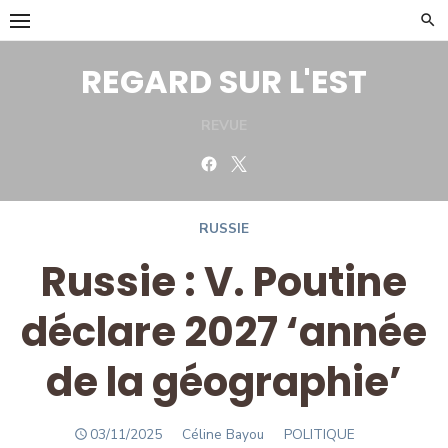
Skip
to
content
REGARD SUR L'EST
REVUE
Facebook
Twitter
RUSSIE
Russie : V. Poutine
déclare 2027 ‘année
de la géographie’
POSTED
Author
03/11/2025
Céline Bayou
POLITIQUE