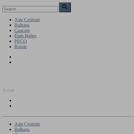
Skip
Search

to
for:
Search
content
Asie Centrale
Balkans
Caucase
États Baltes
PECO
Russie
Facebook
Twitter
REGARD SUR L'EST
Revue
Facebook
Twitter
Asie Centrale
Balkans