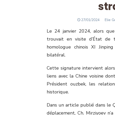
str
POSTED
Autho
27/01/2024
Elie G
ON
Le 24 janvier 2024, alors que
trouvait en visite d’État de 
homologue chinois XI Jinping 
bilatéral.
Cette signature intervient alor
liens avec la Chine voisine don
Président ouzbek, les relatio
historique.
Dans un article publié dans le
Q
déplacement, Ch. Mirziyoev n’a