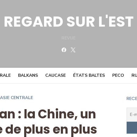
REGARD SUR L'EST
REVUE
Facebook
Twitter
TRALE
BALKANS
CAUCASE
ÉTATS BALTES
PECO
RU
ASIE CENTRALE
RECE
n : la Chine, un
 de plus en plus