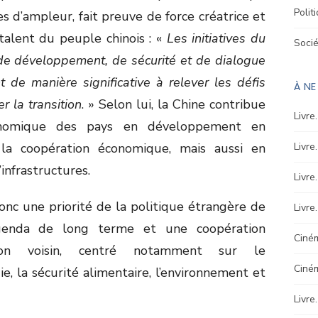
Polit
es d’ampleur, fait preuve de force créatrice et
 talent du peuple chinois : «
Les initiatives du
Soci
 de développement, de sécurité et de dialogue
nt de manière significative à relever les défis
À N
 la transition
. » Selon lui, la Chine contribue
Livre
conomique des pays en développement en
a coopération économique, mais aussi en
Livre
infrastructures.
Livre
onc une priorité de la politique étrangère de
Livre
enda de long terme et une coopération
Ciném
 son voisin, centré notamment sur le
Ciné
, la sécurité alimentaire, l’environnement et
Livre