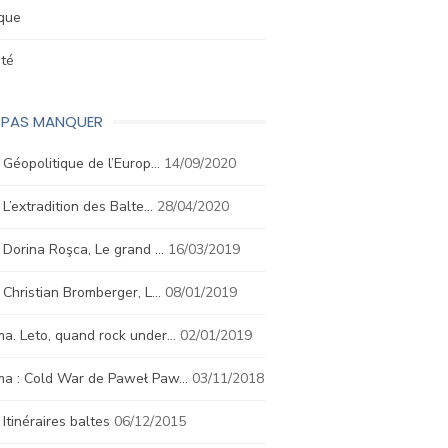
ique
été
E PAS MANQUER
. Géopolitique de l’Europ…
14/09/2020
. L’extradition des Balte…
28/04/2020
. Dorina Roşca, Le grand …
16/03/2019
. Christian Bromberger, L…
08/01/2019
a. Leto, quand rock under…
02/01/2019
ma : Cold War de Paweł Paw…
03/11/2018
. Itinéraires baltes
06/12/2015