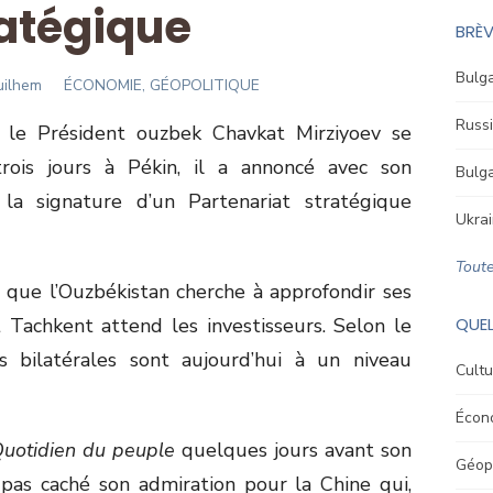
atégique
BRÈV
Bulga
r
uilhem
ÉCONOMIE, GÉOPOLITIQUE
Russi
 le Président ouzbek Chavkat Mirziyoev se
trois jours à Pékin, il a annoncé avec son
Bulga
la signature d’un Partenariat stratégique
Ukrai
Toute
s que l’Ouzbékistan cherche à approfondir ses
t Tachkent attend les investisseurs. Selon le
QUEL
ns bilatérales sont aujourd’hui à un niveau
Cultu
Écon
uotidien du peuple
quelques jours avant son
Géopo
 pas caché son admiration pour la Chine qui,