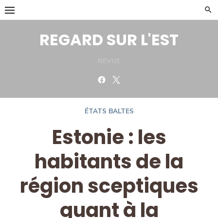
Skip
to
content
REGARD SUR L'EST
REVUE
Facebook
Twitter
ÉTATS BALTES
Estonie : les
habitants de la
région sceptiques
quant à la