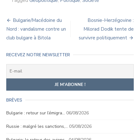
Tagged
Géopolitique
,
Politique
,
Société
Navigation
Bulgarie/Macédoine du
Bosnie-Herzégovine :
de
Nord : vandalisme contre un
Milorad Dodik tente de
club bulgare à Bitola
survivre politiquement
l’article
RECEVEZ NOTRE NEWSLETTER
BRÈVES
Bulgarie : retour sur l’émigra…
06/08/2026
Russie : malgré les sanctions,…
05/08/2026
Bulgarie: le retour des avions…
04/08/2026