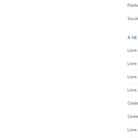
Polit
Soci
À N
Livre
Livre
Livre
Livre
Ciném
Ciné
Livre