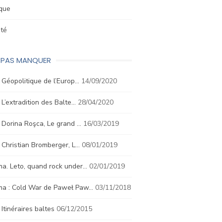
ique
été
E PAS MANQUER
. Géopolitique de l’Europ…
14/09/2020
. L’extradition des Balte…
28/04/2020
. Dorina Roşca, Le grand …
16/03/2019
. Christian Bromberger, L…
08/01/2019
a. Leto, quand rock under…
02/01/2019
ma : Cold War de Paweł Paw…
03/11/2018
. Itinéraires baltes
06/12/2015