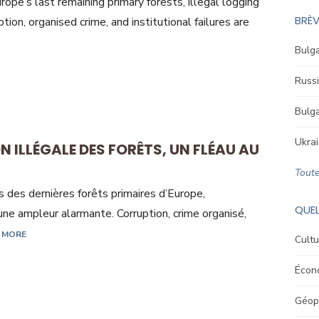
pe’s last remaining primary forests, illegal logging
BRÈV
tion, organised crime, and institutional failures are
Bulga
Russi
Bulga
Ukrai
N ILLÉGALE DES FORÊTS, UN FLÉAU AU
Toute
s des dernières forêts primaires d’Europe,
QUEL
 une ampleur alarmante. Corruption, crime organisé,
 MORE
Cultu
Écon
Géopo