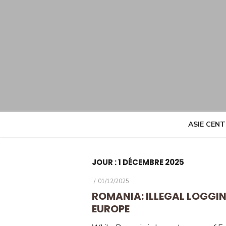
Skip
to
content
ASIE CEN
JOUR :
1 DÉCEMBRE 2025
POSTED
01/12/2025
ON
ROMANIA: ILLEGAL LOGGIN
EUROPE