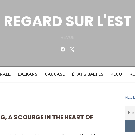
REGARD SUR L'EST
REVUE
Facebook
Twitter
TRALE
BALKANS
CAUCASE
ÉTATS BALTES
PECO
RU
RECE
G, A SCOURGE IN THE HEART OF