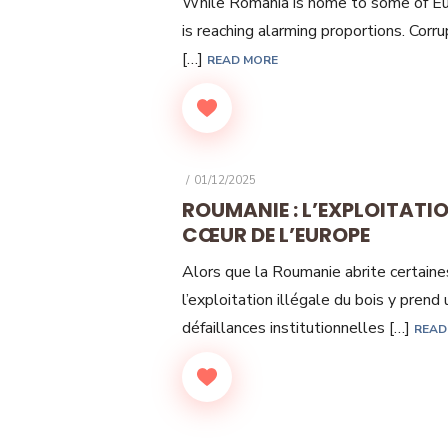
While Romania is home to some of Euro
is reaching alarming proportions. Corrup
[…]
READ MORE
POSTED
01/12/2025
ON
ROUMANIE : L’EXPLOITATIO
CŒUR DE L’EUROPE
Alors que la Roumanie abrite certaine
l’exploitation illégale du bois y prend
défaillances institutionnelles […]
READ