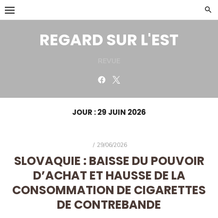
Skip
to
content
REGARD SUR L'EST
REVUE
Facebook
Twitter
JOUR :
29 JUIN 2026
POSTED
29/06/2026
ON
SLOVAQUIE : BAISSE DU POUVOIR
D’ACHAT ET HAUSSE DE LA
CONSOMMATION DE CIGARETTES
DE CONTREBANDE