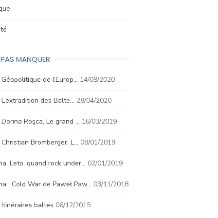
ique
été
E PAS MANQUER
. Géopolitique de l’Europ…
14/09/2020
. L’extradition des Balte…
28/04/2020
. Dorina Roşca, Le grand …
16/03/2019
. Christian Bromberger, L…
08/01/2019
a. Leto, quand rock under…
02/01/2019
ma : Cold War de Paweł Paw…
03/11/2018
. Itinéraires baltes
06/12/2015