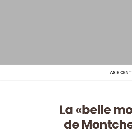
Skip
to
content
ASIE CEN
La «belle mo
de Montche