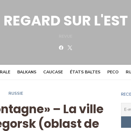
REGARD SUR L'EST
REVUE
Facebook
Twitter
TRALE
BALKANS
CAUCASE
ÉTATS BALTES
PECO
RU
RUSSIE
RECE
ntagne» – La ville
gorsk (oblast de