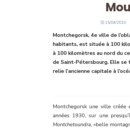
Mou
POSTED
15/04/2010
ON
Montchegorsk, 4e ville de l’o
habitants, est située à 100 ki
à 100 kilomètres au nord du ce
de Saint-Pétersbourg. Elle se 
relie l’ancienne capitale à l’oc
Montchegorsk une ville créée
années 1930, sur une presqu’î
Montchetoundra
, «belle montag