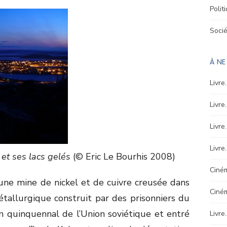
Polit
Soci
À N
Livre
Livre
Livre
Livre
 et ses lacs gelés
(© Eric Le Bourhis 2008)
Ciném
une mine de nickel et de cuivre creusée dans
Ciné
allurgique construit par des prisonniers du
 quinquennal de l’Union soviétique et entré
Livre