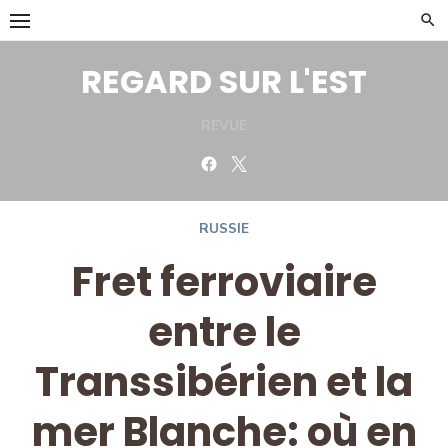
Skip
to
content
REGARD SUR L'EST
REVUE
Facebook
Twitter
RUSSIE
Fret ferroviaire
entre le
Transsibérien et la
mer Blanche: où en