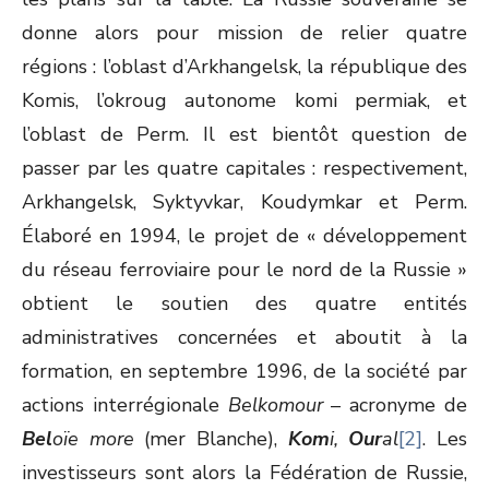
donne alors pour mission de relier quatre
régions : l’oblast d’Arkhangelsk, la république des
Komis, l’okroug autonome komi permiak, et
l’oblast de Perm. Il est bientôt question de
passer par les quatre capitales : respectivement,
Arkhangelsk, Syktyvkar, Koudymkar et Perm.
Élaboré en 1994, le projet de « développement
du réseau ferroviaire pour le nord de la Russie »
obtient le soutien des quatre entités
administratives concernées et aboutit à la
formation, en septembre 1996, de la société par
actions interrégionale
Belkomour
– acronyme de
Bel
oïe more
(mer Blanche),
Kom
i,
Our
al
[2]
. Les
investisseurs sont alors la Fédération de Russie,