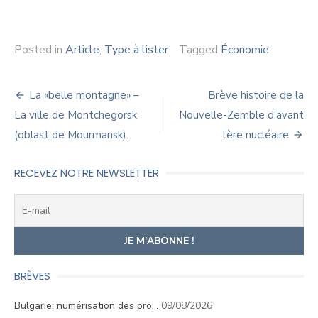
Posted in
Article
,
Type à lister
Tagged
Économie
Navigation
La «belle montagne» –
Brève histoire de la
de
La ville de Montchegorsk
Nouvelle-Zemble d’avant
(oblast de Mourmansk).
l’ère nucléaire
l’article
RECEVEZ NOTRE NEWSLETTER
BRÈVES
Bulgarie: numérisation des pro…
09/08/2026