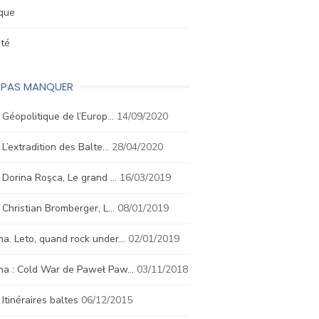
ique
été
E PAS MANQUER
. Géopolitique de l’Europ…
14/09/2020
. L’extradition des Balte…
28/04/2020
. Dorina Roşca, Le grand …
16/03/2019
. Christian Bromberger, L…
08/01/2019
a. Leto, quand rock under…
02/01/2019
ma : Cold War de Paweł Paw…
03/11/2018
. Itinéraires baltes
06/12/2015