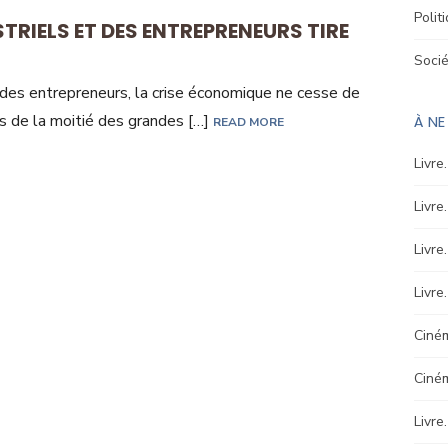
Polit
STRIELS ET DES ENTREPRENEURS TIRE
Soci
t des entrepreneurs, la crise économique ne cesse de
us de la moitié des grandes […]
À N
READ MORE
Livre
Livre
Livre
Livre
Ciném
Ciné
Livre