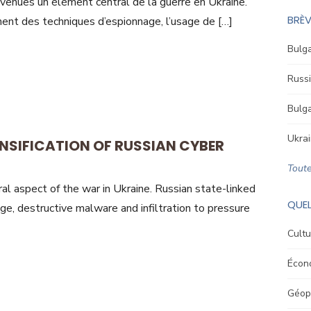
venues un élément central de la guerre en Ukraine.
BRÈV
nent des techniques d’espionnage, l’usage de […]
Bulga
Russi
Bulga
Ukrai
ENSIFICATION OF RUSSIAN CYBER
Toute
l aspect of the war in Ukraine. Russian state-linked
QUEL
e, destructive malware and infiltration to pressure
Cultu
Écon
Géopo