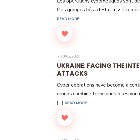
Les opérations cybernétiques sont de
Des groupes liés à l’État russe combi
READ MORE
POSTED
23/02/2026
ON
UKRAINE: FACING THE INT
ATTACKS
Cyber operations have become a centra
groups combine techniques of espionag
[…]
READ MORE
POSTED