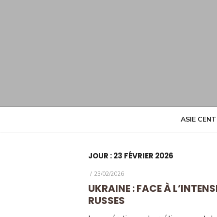
Skip
to
content
ASIE CEN
JOUR :
23 FÉVRIER 2026
POSTED
23/02/2026
ON
UKRAINE : FACE À L’INTE
RUSSES